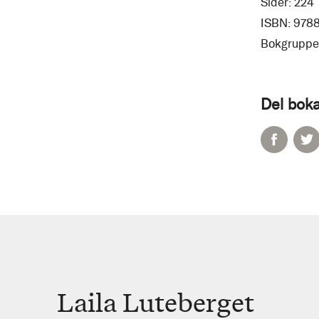
Sider:
224
ISBN:
978
Bokgruppe
Del boka
Laila Luteberget