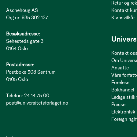
Retur og re
Aschehoug AS
Kontakt ku
Org.nr: 935 302 137
Kjøpsvilkår
Besøksadresse:
Univers
Sehesteds gate 3
0164 Oslo
Kontakt os
Om Universi
Postadresse:
Ansatte
Postboks 508 Sentrum
Våre forfatt
0105 Oslo
Foreleser
Bokhandel
Telefon: 24 14 75 00
Ledige stilli
post@universitetsforlaget.no
Presse
Elektronisk
Foreign righ