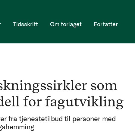
r
Tidsskrift
Om forlaget
Forfatter
skningssirkler som
ell for fagutvikling
er fra tjenestetilbud til personer med
ngshemming