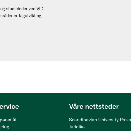
 og studieleder ved VID
råder er fagutvikling,
ervice
Våre nettsteder
 spørsmål
Scandinavian University Pres
ering
Juridika