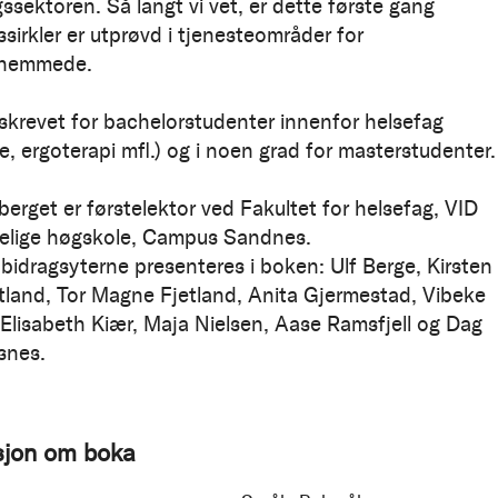
ssektoren. Så langt vi vet, er dette første gang
sirkler er utprøvd i tjenesteområder for
gshemmede.
skrevet for bachelorstudenter innenfor helsefag
e, ergoterapi mfl.) og i noen grad for masterstudenter.
berget er førstelektor ved Fakultet for helsefag, VID
elige høgskole, Campus Sandnes.
 bidragsyterne presenteres i boken: Ulf Berge, Kirsten
tland, Tor Magne Fjetland, Anita Gjermestad, Vibeke
 Elisabeth Kiær, Maja Nielsen, Aase Ramsfjell og Dag
snes.
sjon om boka