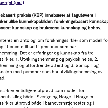
eberget
(red.)
basert praksis (KBP) innebærer at fagutøvere i
uker ulike kunnskapskilder: forskningsbasert kunnska
basert kunnskap og brukerens kunnskap og behov.
nteres en antologi om forskningssirkler som modell fo
ng i tjenestetilbud til personer som har
shemming. Det er erfaringer og kunnskap fra tre
sirkler: 1. Utviklingshemming og psykisk helse, 2.
shemming og utfordrende atferd og 3. Samspill og
asjon med personer som har utviklingshemming av
rad.
sirkler er tidligere utprøvd som modell for
eutvikling både i Sverige og Norge. I Norge er
ssirkler utprøvd både i barnevernstjenester og i