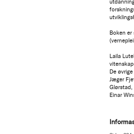
utdanning
forsknings
utviklin
Boken er 
(verneplei
Laila Lute
vitenskap
De øvrige
Jæger Fje
Glørstad,
Einar Win
Informa