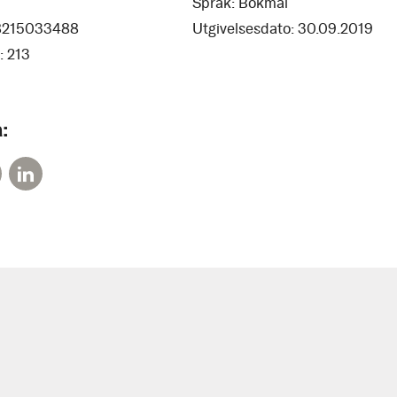
Språk:
Bokmål
8215033488
Utgivelsesdato:
30.09.2019
:
213
: