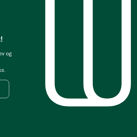
!
ev og
ss.