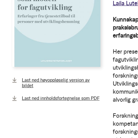
Laila Lut
Kunnskaps
praksisbr
erfarings
Her prese
fagutvikli
utvikling
forsknings
Last ned høyoppløselig versjon av
Utvikling
bildet
kommunik
Last ned innholdsfortegnelse som PDF
alvorlig g
Forsknings
kompetans
forskning