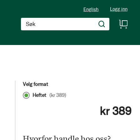
Logg inn
English
Søk
Velg format
Heftet
(
kr 389
)
kr 389
Hvorfor handle hos oss?