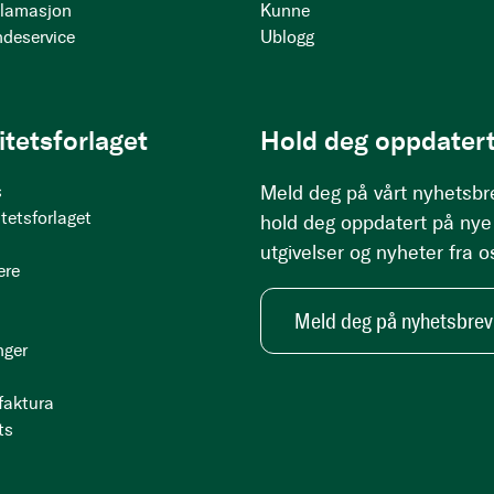
klamasjon
Kunne
ndeservice
Ublogg
itetsforlaget
Hold deg oppdatert
s
Meld deg på vårt nyhetsbr
tetsforlaget
hold deg oppdatert på nye
utgivelser og nyheter fra o
ere
Meld deg på nyhetsbrev
nger
 faktura
ts