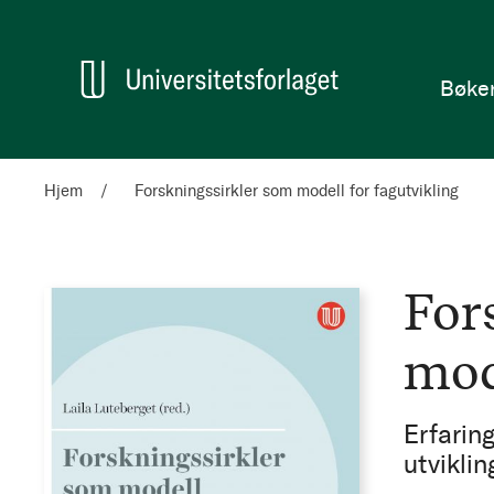
en
Hjem
Bøke
Hjem
Forskningssirkler som modell for fagutvikling
For
mod
Erfaring
utvikli