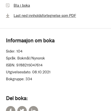
i
Bla i boka
boka
Last ned innholdsfortegnelse som PDF
Informasjon om boka
Sider:
104
Språk:
Bokmål/Nynorsk
ISBN:
9788215047614
Utgivelsesdato:
08.10.2021
Bokgruppe:
334
Del boka: