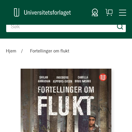
Logg inn
Handlekurv
Togg
en
Nav
Hjem
Fortellinger om flukt