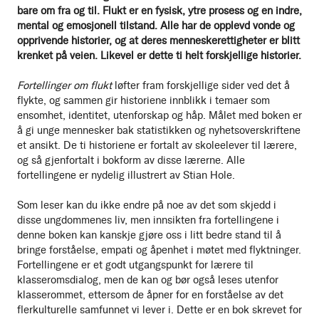
bare om fra og til. Flukt er en fysisk, ytre prosess og en indre,
mental og emosjonell tilstand. Alle har de opplevd vonde og
opprivende historier, og at deres menneskerettigheter er blitt
krenket på veien. Likevel er dette ti helt forskjellige historier.
Fortellinger om flukt
løfter fram forskjellige sider ved det å
flykte, og sammen gir historiene innblikk i temaer som
ensomhet, identitet, utenforskap og håp. Målet med boken er
å gi unge mennesker bak statistikken og nyhetsoverskriftene
et ansikt. De ti historiene er fortalt av skoleelever til lærere,
og så gjenfortalt i bokform av disse lærerne. Alle
fortellingene er nydelig illustrert av Stian Hole.
Som leser kan du ikke endre på noe av det som skjedd i
disse ungdommenes liv, men innsikten fra fortellingene i
denne boken kan kanskje gjøre oss i litt bedre stand til å
bringe forståelse, empati og åpenhet i møtet med flyktninger.
Fortellingene er et godt utgangspunkt for lærere til
klasseromsdialog, men de kan og bør også leses utenfor
klasserommet, ettersom de åpner for en forståelse av det
flerkulturelle samfunnet vi lever i. Dette er en bok skrevet for