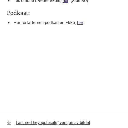
Les omtale i Bedre Skole,
her
. (Side 80)
Podkast:
Hør forfatterne i podkasten Ekko,
her
.
Bla
Last ned høyoppløselig versjon av bildet