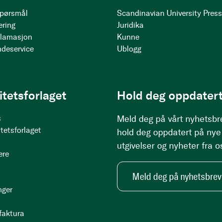
 spørsmål
Scandinavian University Pres
ering
Juridika
klamasjon
Kunne
ndeservice
Ublogg
itetsforlaget
Hold deg oppdatert
s
Meld deg på vårt nyhetsbr
tetsforlaget
hold deg oppdatert på nye
utgivelser og nyheter fra o
ere
Meld deg på nyhetsbrev
nger
 faktura