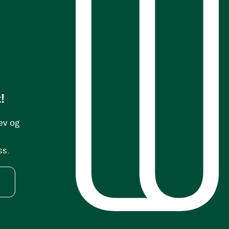
s
!
ev og
ss.