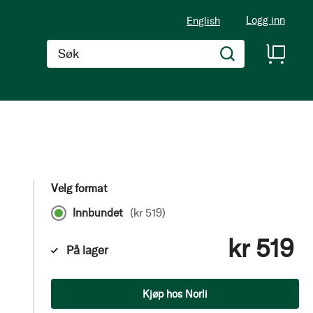
Logg inn
English
Søk
Velg format
Innbundet
(
kr 519
)
kr 519
På lager
Antall
Kjøp hos Norli