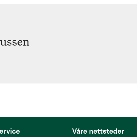
nussen
ervice
Våre nettsteder