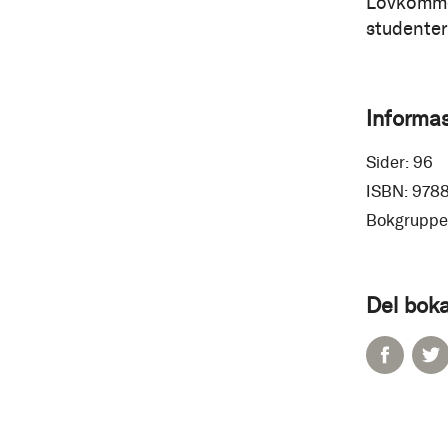
Lovkommen
studenter
Informa
Sider:
96
ISBN:
978
Bokgruppe
Del boka