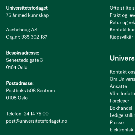
Universitetsforlaget
Ofte stilte
75 år med kunnskap
Frakt og lev
Retur og re
Aschehoug AS
Kontakt ku
Org.nr: 935 302 137
Kjøpsvilkår
Besøksadresse:
Univers
Sehesteds gate 3
0164 Oslo
Kontakt os
Om Universi
Postadresse:
Ansatte
Postboks 508 Sentrum
Våre forfatt
0105 Oslo
Foreleser
Bokhandel
Telefon: 24 14 75 00
Ledige stilli
post@universitetsforlaget.no
Presse
Elektronisk