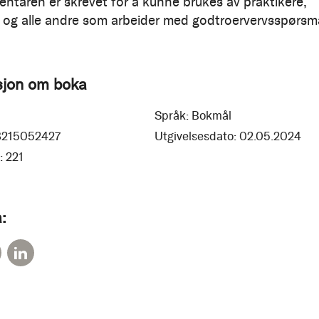
taren er skrevet for å kunne brukes av praktikere,
 og alle andre som arbeider med godtroervervsspørsmå
sjon om boka
Språk:
Bokmål
8215052427
Utgivelsesdato:
02.05.2024
:
221
: