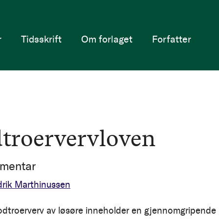
r
Tidsskrift
Om forlaget
Forfatter
troervervloven
mentar
rik Marthinussen
dtroerverv av løsøre inneholder en gjennomgripende