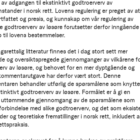
 av adgangen til ekstinktivt godtroerverv av
stander i norsk rett. Lovens regulering er preget av at
rtfattet og presis, og kunnskap om vår regulering av
ve godtroerverv av løsøre forutsetter derfor inngående
 til lovens bestemmelser.
ngsrettslig litteratur finnes det i dag stort sett mer
e og oversiktspregede gjennomganger av vilkårene f
erv av løsøre, og behovet for en mer dyptgående og
 kommentarutgave har derfor vært stort. Denne
taren behandler utførlig de spørsmålene som knytte
stinktivt godtroerverv av løsøre. Formålet er å gi en
t uttømmende gjennomgang av de spørsmålene som
 forbindelse med slike godtroerverv, og det som eksist
lder og teoretiske fremstillinger i norsk rett, inkludert al
ettspraksis.