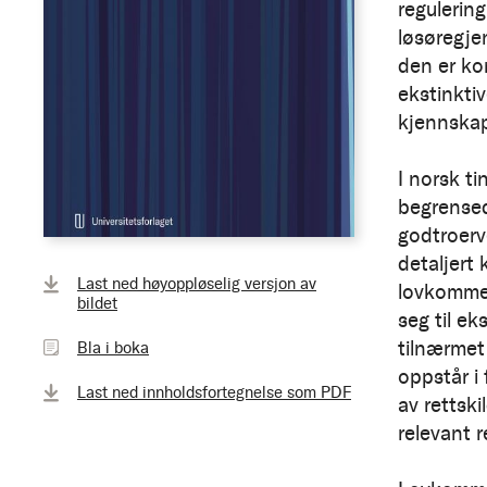
regulering
løsøregjen
den er ko
ekstinkti
kjennskap
I norsk ti
begrensed
godtroerv
detaljert
Bla
Last ned høyoppløselig versjon av
lovkommen
i
bildet
seg til ek
boka
tilnærme
Bla i boka
oppstår i
Last ned innholdsfortegnelse som PDF
av rettski
relevant r