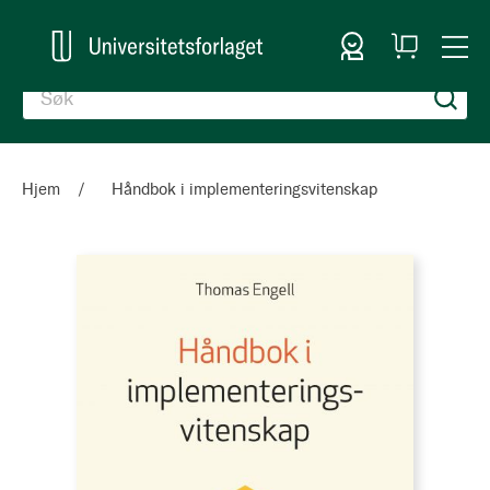
Logg inn
Handlekurv
Togg
en
Nav
Hjem
Håndbok i implementeringsvitenskap