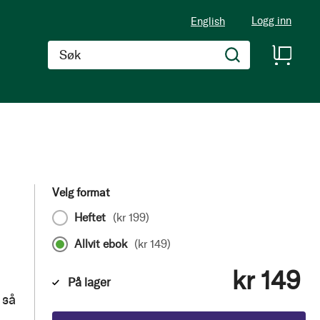
Logg inn
English
Søk
Velg format
Heftet
(
kr 199
)
Allvit ebok
(
kr 149
)
kr 149
På lager
 så