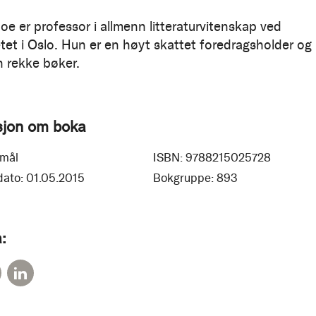
oe er professor i allmenn litteraturvitenskap ved
etet i Oslo. Hun er en høyt skattet foredragsholder og
n rekke bøker.
sjon om boka
mål
ISBN:
9788215025728
dato:
01.05.2015
Bokgruppe:
893
: