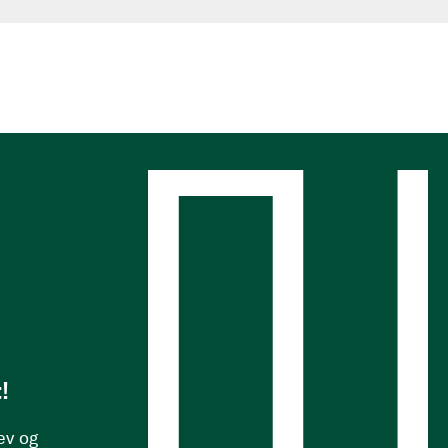
s
!
ev og