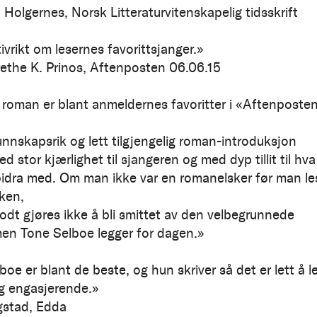
 Holgernes, Norsk Litteraturvitenskapelig tidsskrift
ivrikt om lesernes favorittsjanger.»
the K. Prinos, Aftenposten 06.06.15
 roman er blant anmeldernes favoritter i «Aftenposte
nnskapsrik og lett tilgjengelig roman-introduksjon
d stor kjærlighet til sjangeren og med dyp tillit til hva
idra med. Om man ikke var en romanelsker før man le
ken,
godt gjøres ikke å bli smittet av den velbegrunnede
en Tone Selboe legger for dagen.»
oe er blant de beste, og hun skriver så det er lett å l
og engasjerende.»
gstad, Edda