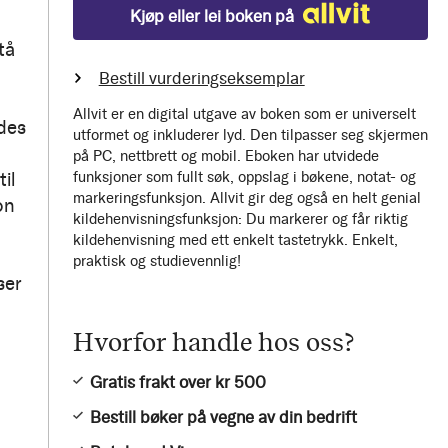
Kjøp eller lei boken på
tå
Bestill vurderingseksemplar
Allvit er en digital utgave av boken som er universelt
ldes
utformet og inkluderer lyd. Den tilpasser seg skjermen
på PC, nettbrett og mobil. Eboken har utvidede
il
funksjoner som fullt søk, oppslag i bøkene, notat- og
markeringsfunksjon. Allvit gir deg også en helt genial
on
kildehenvisningsfunksjon: Du markerer og får riktig
kildehenvisning med ett enkelt tastetrykk. Enkelt,
praktisk og studievennlig!
ser
Hvorfor handle hos oss?
Gratis frakt over kr 500
Bestill bøker på vegne av din bedrift