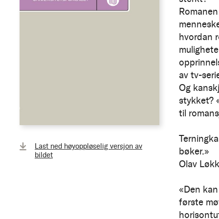
Romanen g
mennesker
hvordan r
mulighete
opprinnel
av tv-ser
Og kanskj
stykket? 
til roman
Terningka
Last ned høyoppløselig versjon av
bøker.»
bildet
Olav Løkk
«Den kan 
første m
horisontu