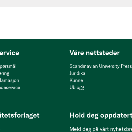
ervice
Våre nettsteder
 spørsmål
Scandinavian University Pres
ering
Juridika
klamasjon
Kunne
ndeservice
Ublogg
itetsforlaget
Hold deg oppdatert
s
Meld deg på vårt nyhetsbr