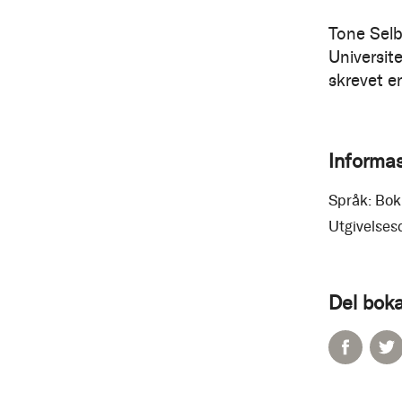
Tone Selb
Universit
skrevet e
Informa
Språk:
Bok
Utgivelses
Del boka