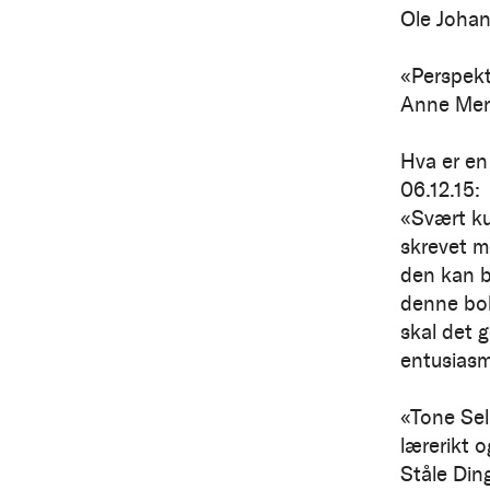
Ole Johan
«Perspekt
Anne Mere
Hva er en
06.12.15:
«Svært ku
skrevet me
den kan b
denne bo
skal det 
entusiasm
«Tone Selb
lærerikt 
Ståle Din