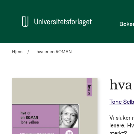
en
Hjem
Bøke
Hjem
hva er en ROMAN
hva
Tone Sel
Vi sluker
lesere. H
sterkt?