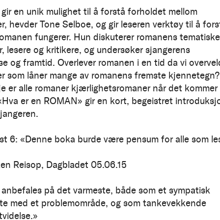
ir en unik mulighet til å forstå forholdet mellom
, hevder Tone Selboe, og gir leseren verktøy til å fors
omanen fungerer. Hun diskuterer romanens tematiske
r, lesere og kritikere, og undersøker sjangerens
se og framtid. Overlever romanen i en tid da vi overve
ier som låner mange av romanens fremste kjennetegn?
e er alle romaner kjærlighetsromaner når det kommer t
«Hva er en ROMAN» gir en kort, begeistret introduksj
sjangeren.
st 6: «Denne boka burde være pensum for alle som le
en Reisop, Dagbladet 05.06.15
anbefales på det varmeste, både som et sympatisk
øte med et problemområde, og som tankevekkende
tvidelse.»