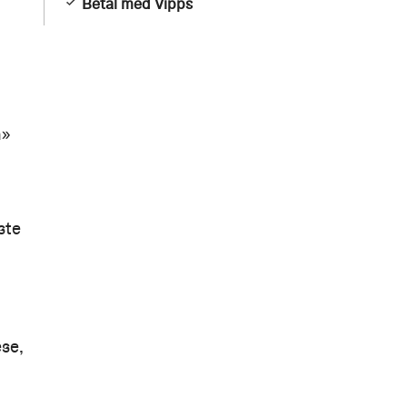
Betal med Vipps
n»
ste
ese,