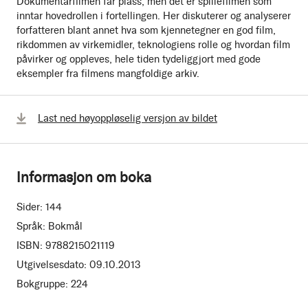
Dokumentarfilmen får plass, men det er spillefilmen som
inntar hovedrollen i fortellingen. Her diskuterer og analyserer
forfatteren blant annet hva som kjennetegner en god film,
rikdommen av virkemidler, teknologiens rolle og hvordan film
påvirker og oppleves, hele tiden tydeliggjort med gode
eksempler fra filmens mangfoldige arkiv.
Last ned høyoppløselig versjon av bildet
Informasjon om boka
Sider:
144
Språk:
Bokmål
ISBN:
9788215021119
Utgivelsesdato:
09.10.2013
Bokgruppe:
224