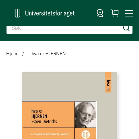
Logg inn
Handlekurv
Togg
en
Nav
Hjem
hva er HJERNEN