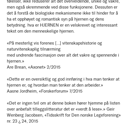
følelser, ikke reduserer alt det overveldende, unike og vakre,
men også skremmende ved disse funksjonene. Dessuten er
det å forstå de biologiske mekanismene ikke til hinder for å
ha et opphøyet og romantisk syn på hjernen og dens
betydning. hva er HJERNEN er en velskrevet og interessant
tekst om den menneskelige hjernen.
«På mesterlig vis forenes [...] vitenskapshistorie og
naturvitenskaplig tilnærming
med undrende fascinasjon over alt det vakre og spennende i
hjernen.»
Are Brean, «Axonet» 2/2015
«Dette er en oversiktlig og god innføring i hva man tenker at
hjernen er, og hvordan man tenker at den arbeider.»
Aasne Jordheim, «Forskerforum» 7/2015
«Det er ingen tvil om at denne boken hører hjemme på listen
over anbefalt tilleggslitteratur det er «verdt å lese».» Geir
Wenberg Jacobsen, «Tidsskrift for Den norske Legeforening»
nr. 23 ¿ 24, 2015