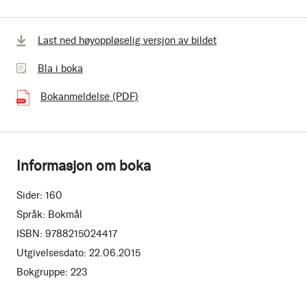
Bla
Last ned høyoppløselig versjon av bildet
i
Bla i boka
boka
Bokanmeldelse (PDF)
(246.89 kB)
Informasjon om boka
Sider:
160
Språk:
Bokmål
ISBN:
9788215024417
Utgivelsesdato:
22.06.2015
Bokgruppe:
223