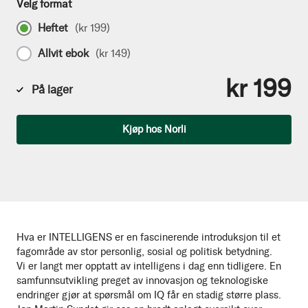
Velg format
Heftet
(
kr 199
)
Allvit ebok
(
kr 149
)
kr 199
På lager
Antall
Kjøp hos Norli
Hva er INTELLIGENS er en fascinerende introduksjon til et
fagområde av stor personlig, sosial og politisk betydning.
Vi er langt mer opptatt av intelligens i dag enn tidligere. En
samfunnsutvikling preget av innovasjon og teknologiske
endringer gjør at spørsmål om IQ får en stadig større plass.