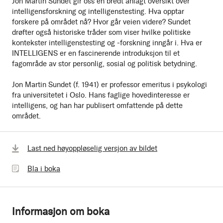
Jon Martin Sundet gir oss en bredt anlagt oversikt over
intelligensforskning og intelligenstesting. Hva opptar
forskere på området nå? Hvor går veien videre? Sundet
drøfter også historiske tråder som viser hvilke politiske
kontekster intelligenstesting og -forskning inngår i. Hva er
INTELLIGENS er en fascinerende introduksjon til et
fagområde av stor personlig, sosial og politisk betydning.
Jon Martin Sundet (f. 1941) er professor emeritus i psykologi
fra universitetet i Oslo. Hans faglige hovedinteresse er
intelligens, og han har publisert omfattende på dette
området.
Bla
Last ned høyoppløselig versjon av bildet
i
Bla i boka
boka
Informasjon om boka