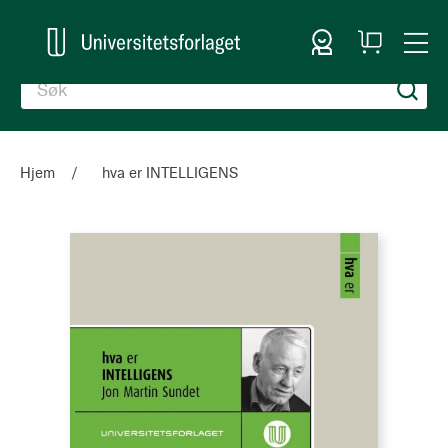
Logg inn
Handlekurv
Togg
en
Nav
Hjem
hva er INTELLIGENS