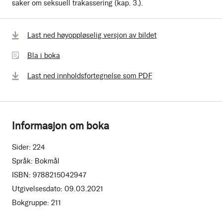
saker om seksuell trakassering (kap. 3.).
Bla
Last ned høyoppløselig versjon av bildet
i
Bla i boka
boka
Last ned innholdsfortegnelse som PDF
Informasjon om boka
Sider:
224
Språk:
Bokmål
ISBN:
9788215042947
Utgivelsesdato:
09.03.2021
Bokgruppe:
211