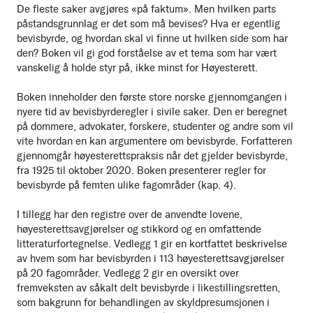
De fleste saker avgjøres «på faktum». Men hvilken parts
påstandsgrunnlag er det som må bevises? Hva er egentlig
bevisbyrde, og hvordan skal vi finne ut hvilken side som har
den? Boken vil gi god forståelse av et tema som har vært
vanskelig å holde styr på, ikke minst for Høyesterett.
Boken inneholder den første store norske gjennomgangen i
nyere tid av bevisbyrderegler i sivile saker. Den er beregnet
på dommere, advokater, forskere, studenter og andre som vil
vite hvordan en kan argumentere om bevisbyrde. Forfatteren
gjennomgår høyesterettspraksis når det gjelder bevisbyrde,
fra 1925 til oktober 2020. Boken presenterer regler for
bevisbyrde på femten ulike fagområder (kap. 4).
I tillegg har den registre over de anvendte lovene,
høyesterettsavgjørelser og stikkord og en omfattende
litteraturfortegnelse. Vedlegg 1 gir en kortfattet beskrivelse
av hvem som har bevisbyrden i 113 høyesterettsavgjørelser
på 20 fagområder. Vedlegg 2 gir en oversikt over
fremveksten av såkalt delt bevisbyrde i likestillingsretten,
som bakgrunn for behandlingen av skyldpresumsjonen i