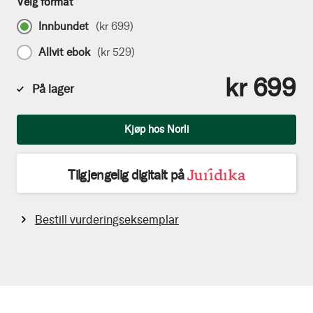
Velg format
Innbundet
(
kr 699
)
Allvit ebok
(
kr 529
)
kr 699
På lager
Antall
Kjøp hos Norli
Tilgjengelig digitalt på
Bestill vurderingseksemplar