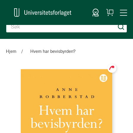
Logg inn
Handlekurv
Togg
en
Nav
Hjem
Hvem har bevisbyrden?