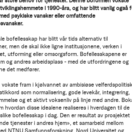
r store behov for tjenester. Denne boformen vokste
tviklingshemmete i 1990-åra, og har blitt vanlig også f
med psykiske vansker eller omfattende
svansker.
bofellesskap har blitt vår tids alternativ til
ner, men de skal ikke ligne institusjonene, verken i
et, utforming eller omsorgsform. Bofellesskapene er
m og andres arbeidsplass - med de utfordringene og
e det medfører.
vokste fram i kjølvannet av ambisiøse velferdspolitis
stikkord som normalisering, gode levekår, integrering,
mmelse og et aktivt voksenliv på linje med andre. Bok
m hvordan disse idealene realiseres i hverdagen til de
slike bofellesskap i dag. Den er resultat av prosjektet
de tjenester i andres hjem», et samarbeid mellom
ved NTNU Samfunnsforskning, Nord Universitet og