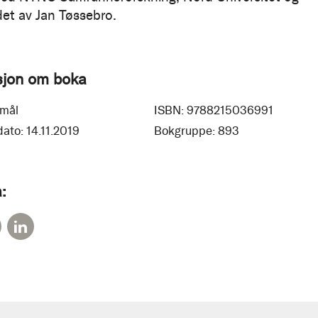
et av Jan Tøssebro.
sjon om boka
mål
ISBN:
9788215036991
dato:
14.11.2019
Bokgruppe:
893
: