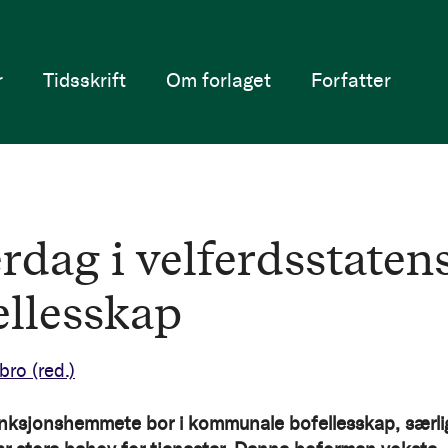
r
Tidsskrift
Om forlaget
Forfatter
rdag i velferdsstaten
ellesskap
ebro
(red.)
ksjonshemmete bor i kommunale bofellesskap, særli