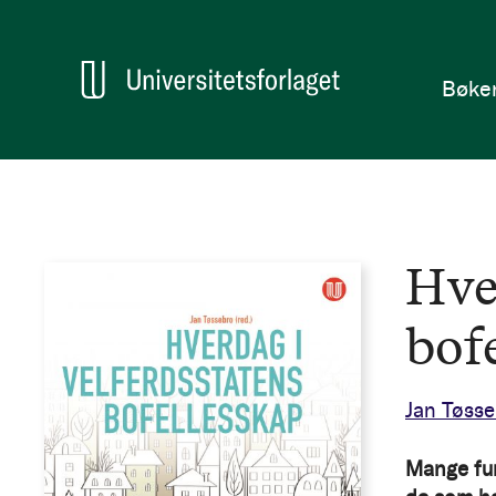
en
Hjem
Bøke
Hve
bof
Jan Tøss
Mange fun