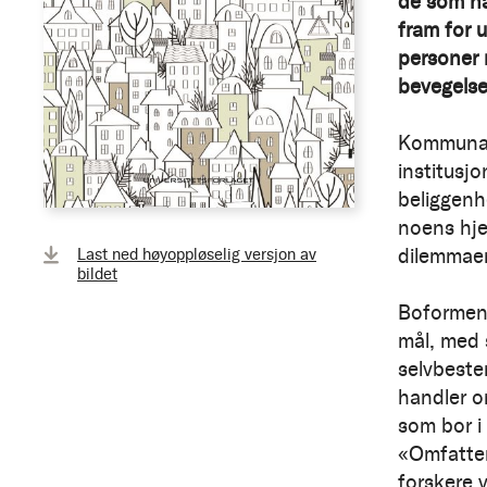
de som ha
fram for u
personer 
bevegelse
Kommunale 
institusjo
beliggenh
noens hje
dilemmaen
Last ned høyoppløselig versjon av
bildet
Boformen 
mål, med 
selvbeste
handler o
som bor i 
«Omfatten
forskere 