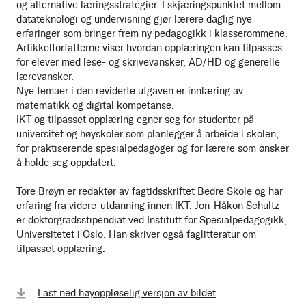
og alternative læringsstrategier. I skjæringspunktet mellom
datateknologi og undervisning gjør lærere daglig nye
erfaringer som bringer frem ny pedagogikk i klasserommene.
Artikkelforfatterne viser hvordan opplæringen kan tilpasses
for elever med lese- og skrivevansker, AD/HD og generelle
lærevansker.
Nye temaer i den reviderte utgaven er innlæring av
matematikk og digital kompetanse.
IKT og tilpasset opplæring egner seg for studenter på
universitet og høyskoler som planlegger å arbeide i skolen,
for praktiserende spesialpedagoger og for lærere som ønsker
å holde seg oppdatert.
Tore Brøyn er redaktør av fagtidsskriftet Bedre Skole og har
erfaring fra videre-utdanning innen IKT. Jon-Håkon Schultz
er doktorgradsstipendiat ved Institutt for Spesialpedagogikk,
Universitetet i Oslo. Han skriver også faglitteratur om
tilpasset opplæring.
Last ned høyoppløselig versjon av bildet