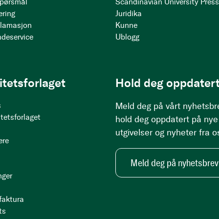
 spørsmål
Scandinavian University Pres
ering
Juridika
klamasjon
Kunne
ndeservice
Ublogg
itetsforlaget
Hold deg oppdatert
s
Meld deg på vårt nyhetsbr
tetsforlaget
hold deg oppdatert på nye
utgivelser og nyheter fra o
ere
Meld deg på nyhetsbrev
nger
 faktura
ts