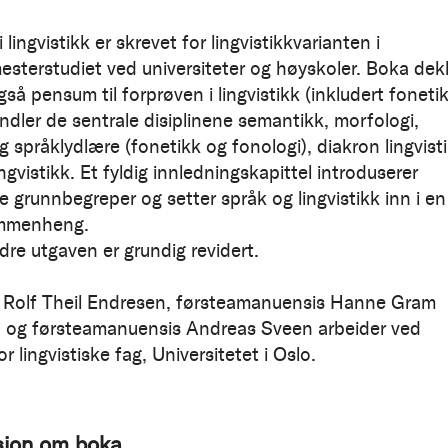
i lingvistikk er skrevet for lingvistikkvarianten i
esterstudiet ved universiteter og høyskoler. Boka dek
å pensum til forprøven i lingvistikk (inkludert fonetik
dler de sentrale disiplinene semantikk, morfologi,
 språklydlære (fonetikk og fonologi), diakron lingvist
ngvistikk. Et fyldig innledningskapittel introduserer
ke grunnbegreper og setter språk og lingvistikk inn i en
ammenheng.
re utgaven er grundig revidert.
 Rolf Theil Endresen, førsteamanuensis Hanne Gram
 og førsteamanuensis Andreas Sveen arbeider ved
for lingvistiske fag, Universitetet i Oslo.
sjon om boka