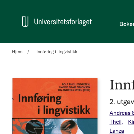
en
Hjem
Bøke
Hjem
Innføring i lingvistikk
Innf
2. utga
Andreas 
Theil
Ki
Lanza