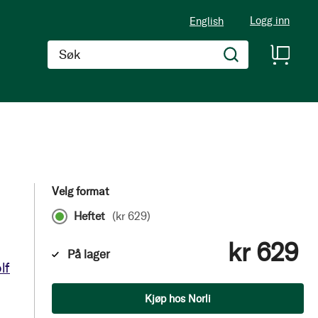
Logg inn
English
Søk
Velg format
Heftet
(
kr 629
)
kr 629
På lager
lf
Antall
Kjøp hos Norli