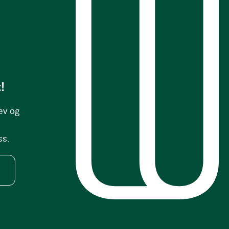
s
!
ev og
ss.