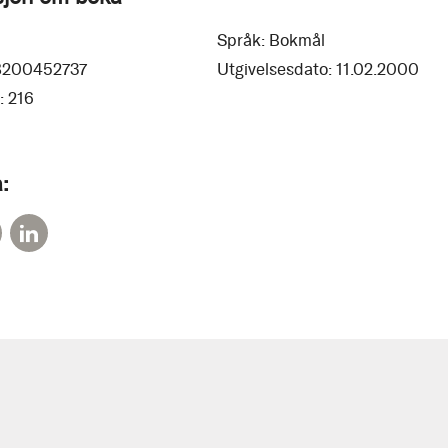
Språk:
Bokmål
8200452737
Utgivelsesdato:
11.02.2000
:
216
: