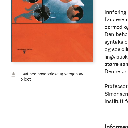
Innføring 
førstesem
dermed ogs
Den behan
syntaks og
og sosioli
lingvistis
større s
Denne and
Last ned høyoppløselig versjon av
bildet
Professor
Simonsen
Institutt 
Informa