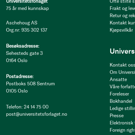
Universitetsforlaget
Ofte stilte
75 år med kunnskap
Frakt og lev
Retur og re
Aschehoug AS
Kontakt ku
Org.nr: 935 302 137
Kjøpsvilkår
Besøksadresse:
Univers
Sehesteds gate 3
0164 Oslo
Kontakt os
Om Universi
Postadresse:
Ansatte
Postboks 508 Sentrum
Våre forfatt
0105 Oslo
Foreleser
Bokhandel
Telefon: 24 14 75 00
Ledige stilli
post@universitetsforlaget.no
Presse
Elektronisk
Foreign righ