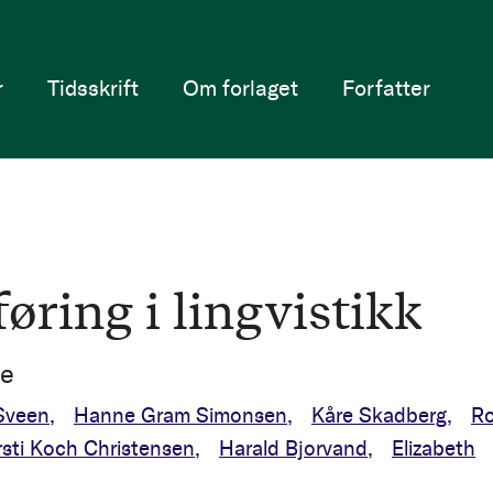
r
Tidsskrift
Om forlaget
Forfatter
øring i lingvistikk
ve
Sveen
Hanne Gram Simonsen
Kåre Skadberg
Ro
rsti Koch Christensen
Harald Bjorvand
Elizabeth