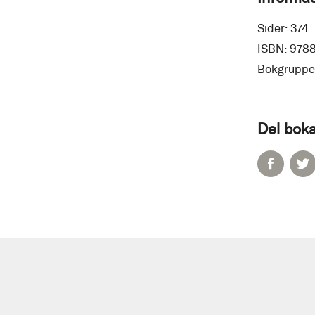
Sider:
374
ISBN:
978
Bokgruppe
Del boka