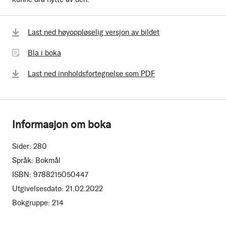
Bla
Last ned høyoppløselig versjon av bildet
i
Bla i boka
boka
Last ned innholdsfortegnelse som PDF
Informasjon om boka
Sider:
280
Språk:
Bokmål
ISBN:
9788215050447
Utgivelsesdato:
21.02.2022
Bokgruppe:
214