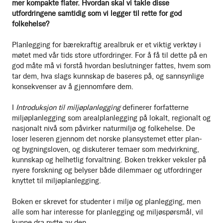
mer kompakte flater. Hvordan skal vi takle disse
utfordringene samtidig som vi legger til rette for god
folkehelse?
Planlegging for bærekraftig arealbruk er et viktig verktøy i
møtet med vår tids store utfordringer. For å få til dette på en
god måte må vi forstå hvordan beslutninger fattes, hvem som
tar dem, hva slags kunnskap de baseres på, og sannsynlige
konsekvenser av å gjennomføre dem.
I
Introduksjon til miljøplanlegging
definerer forfatterne
miljøplanlegging som arealplanlegging på lokalt, regionalt og
nasjonalt nivå som påvirker naturmiljø og folkehelse. De
loser leseren gjennom det norske plansystemet etter plan-
og bygningsloven, og diskuterer temaer som medvirkning,
kunnskap og helhetlig forvaltning. Boken trekker veksler på
nyere forskning og belyser både dilemmaer og utfordringer
knyttet til miljøplanlegging.
Boken er skrevet for studenter i miljø og planlegging, men
alle som har interesse for planlegging og miljøspørsmål, vil
kunne dra nytte av den.