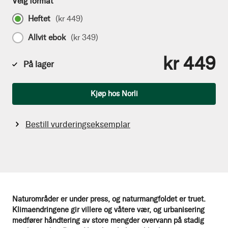
Velg format
Heftet
(
kr 449
)
Allvit ebok
(
kr 349
)
kr 449
På lager
Antall
Kjøp hos Norli
Bestill vurderingseksemplar
Naturområder er under press, og naturmangfoldet er truet.
Klimaendringene gir villere og våtere vær, og urbanisering
medfører håndtering av store mengder overvann på stadig