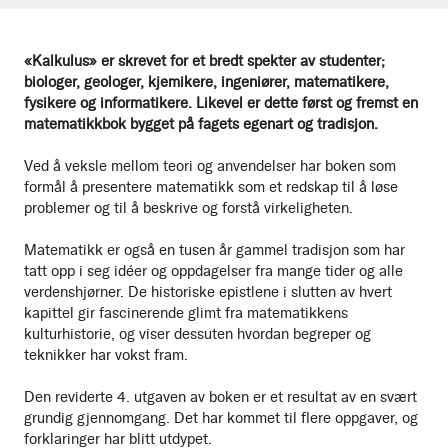
«Kalkulus» er skrevet for et bredt spekter av studenter;
biologer, geologer, kjemikere, ingeniører, matematikere,
fysikere og informatikere. Likevel er dette først og fremst en
matematikkbok bygget på fagets egenart og tradisjon.
Ved å veksle mellom teori og anvendelser har boken som
formål å presentere matematikk som et redskap til å løse
problemer og til å beskrive og forstå virkeligheten.
Matematikk er også en tusen år gammel tradisjon som har
tatt opp i seg idéer og oppdagelser fra mange tider og alle
verdenshjørner. De historiske epistlene i slutten av hvert
kapittel gir fascinerende glimt fra matematikkens
kulturhistorie, og viser dessuten hvordan begreper og
teknikker har vokst fram.
Den reviderte 4. utgaven av boken er et resultat av en svært
grundig gjennomgang. Det har kommet til flere oppgaver, og
forklaringer har blitt utdypet.