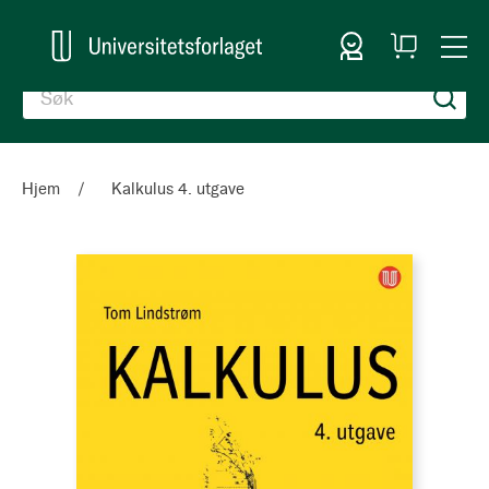
Logg inn
Handlekurv
Togg
en
Nav
Hjem
Kalkulus 4. utgave