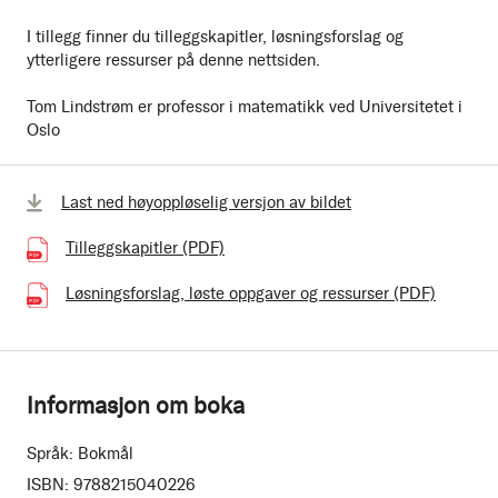
I tillegg finner du tilleggskapitler, løsningsforslag og
ytterligere ressurser på denne nettsiden.
Tom Lindstrøm er professor i matematikk ved Universitetet i
Oslo
Last ned høyoppløselig versjon av bildet
Tilleggskapitler (PDF)
(1.94 MB)
Løsningsforslag, løste oppgaver og ressurser (PDF)
(529.40
Informasjon om boka
Språk:
Bokmål
ISBN:
9788215040226