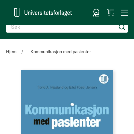
Logg inn
Handlekurv
Togg
en
Nav
Hjem
Kommunikasjon med pasienter