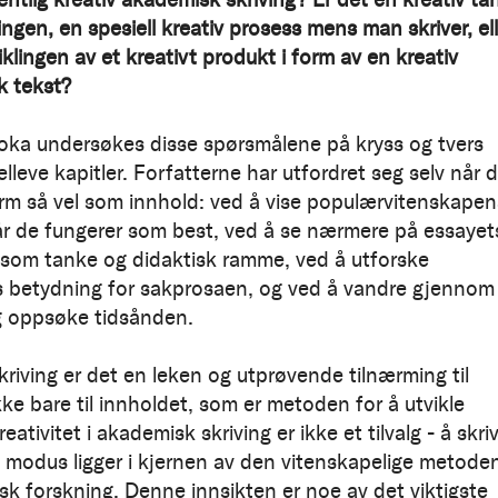
ngen, en spesiell kreativ prosess mens man skriver, ell
iklingen av et kreativt produkt i form av en kreativ
k tekst?
oka undersøkes disse spørsmålene på kryss og tvers
leve kapitler. Forfatterne har utfordret seg selv når 
orm så vel som innhold: ved å vise populærvitenskapen
år de fungerer som best, ved å se nærmere på essayet
 som tanke og didaktisk ramme, ved å utforske
s betydning for sakprosaen, og ved å vandre gjennom
g oppsøke tidsånden.
skriving er det en leken og utprøvende tilnærming til
ke bare til innholdet, som er metoden for å utvikle
eativitet i akademisk skriving er ikke et tilvalg - å skriv
v modus ligger i kjernen av den vitenskapelige metoden
sk forskning. Denne innsikten er noe av det viktigste