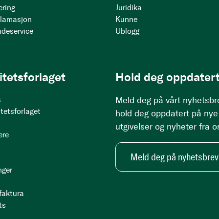
ering
Juridika
klamasjon
Kunne
ndeservice
Ublogg
itetsforlaget
Hold deg oppdatert
s
Meld deg på vårt nyhetsbr
tetsforlaget
hold deg oppdatert på nye
utgivelser og nyheter fra o
ere
Meld deg på nyhetsbrev
nger
 faktura
ts