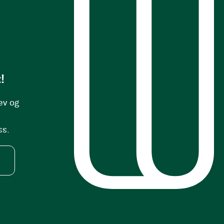
!
ev og
ss.