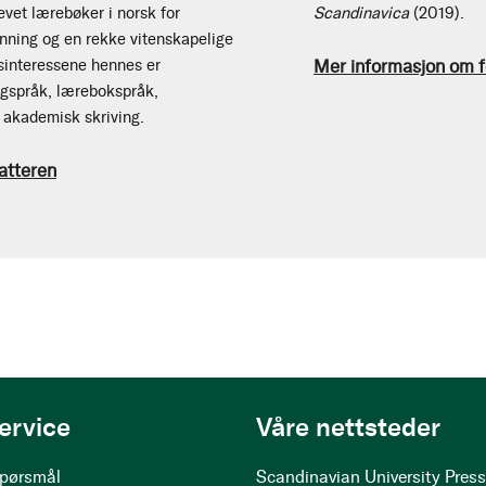
evet lærebøker i norsk for
Scandinavica
(2019).
nning og en rekke vitenskapelige
Mer informasjon om f
gsinteressene hennes er
agspråk, lærebokspråk,
 akademisk skriving.
atteren
ervice
Våre nettsteder
 spørsmål
Scandinavian University Pres