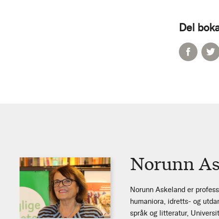
Del boka
Norunn As
Norunn Askeland er professo
humaniora, idretts- og utdan
språk og litteratur, Univers