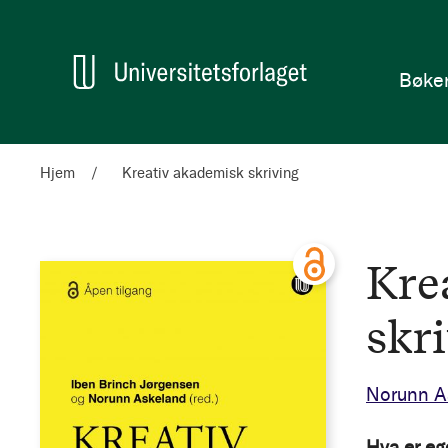
en
Hjem
Bøke
Hjem
Kreativ akademisk skriving
Kre
skr
Norunn A
Hva er eg