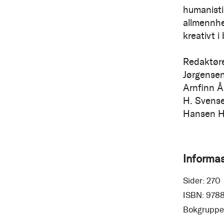
humanistis
allmennhe
kreativt i
Redaktøre
Jørgensen
Arnfinn Å
H. Svense
Hansen H
Informa
Sider:
270
ISBN:
978
Bokgruppe