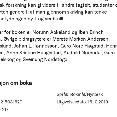
k forskning kan gi videre til andre fagfelt, studenter 
ten generelt: at man gjennom skriving kan tenke
 betydningen nytt og verdifullt.
r for boken er Norunn Askeland og Iben Brinch
. Øvrige bidragsytere er Merete Morken Andersen,
slund, Johan L. Tønnesson, Guro Nore Fløgstad, Henr
n, Anne Kristine Haugestad, Audhild Norendal, Guro
elskog og Sveinung Nordstoga.
sjon om boka
Språk:
Bokmål/Nynorsk
8215031620
Utgivelsesdato:
16.10.2019
:
217