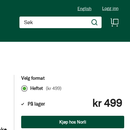
Logg inn
English
Søk
Velg format
Heftet
(
kr 499
)
kr 499
På lager
Antall
Kjøp hos Norli
nke