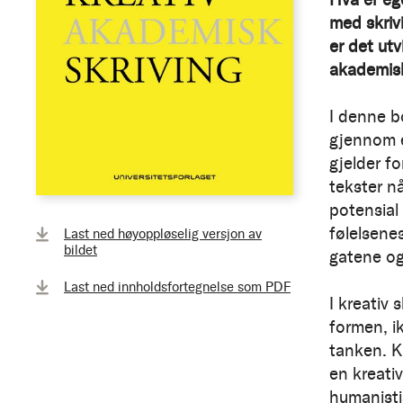
med skrivi
er det utv
akademis
I denne b
gjennom el
gjelder f
tekster n
potensial
følelsene
Last ned høyoppløselig versjon av
bildet
gatene o
Last ned innholdsfortegnelse som PDF
I kreativ 
formen, ik
tanken. Kr
en kreati
humanisti