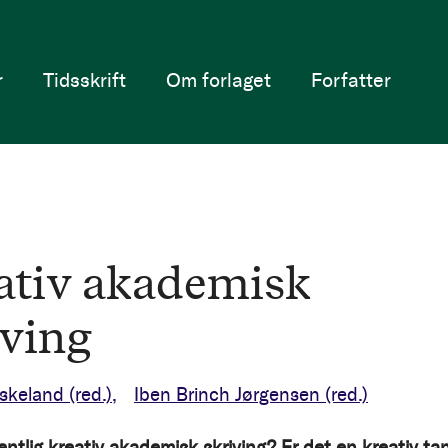
r
Tidsskrift
Om forlaget
Forfatter
ativ akademisk
iving
skeland
(red.)
Iben Brinch Jørgensen
(red.)
entlig kreativ akademisk skriving?
Er det en kreativ ta