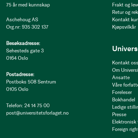
75 år med kunnskap
Frakt og lev
Retur og re
Aschehoug AS
Kontakt ku
Org.nr: 935 302 137
Kjøpsvilkår
Besøksadresse:
Univers
Sehesteds gate 3
0164 Oslo
Kontakt os
Om Universi
Postadresse:
Ansatte
Postboks 508 Sentrum
Våre forfatt
0105 Oslo
Foreleser
Bokhandel
Telefon: 24 14 75 00
Ledige stilli
post@universitetsforlaget.no
Presse
Elektronisk
Foreign righ