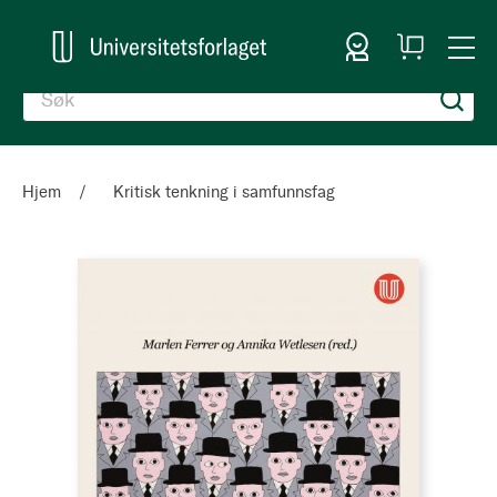
Logg inn
Handlekurv
Togg
en
Nav
Hjem
Kritisk tenkning i samfunnsfag