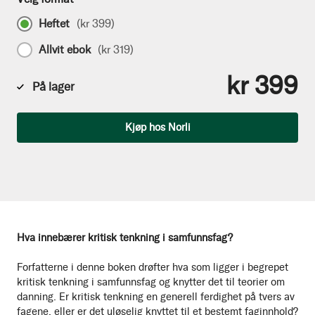
Heftet
(
kr 399
)
Allvit ebok
(
kr 319
)
kr 399
På lager
Antall
Kjøp hos Norli
Hva innebærer kritisk tenkning i samfunnsfag?
Forfatterne i denne boken drøfter hva som ligger i begrepet
kritisk tenkning i samfunnsfag og knytter det til teorier om
danning. Er kritisk tenkning en generell ferdighet på tvers av
fagene, eller er det uløselig knyttet til et bestemt faginnhold?