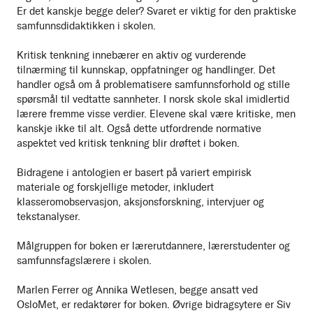
Er det kanskje begge deler? Svaret er viktig for den praktiske
samfunnsdidaktikken i skolen.
Kritisk tenkning innebærer en aktiv og vurderende
tilnærming til kunnskap, oppfatninger og handlinger. Det
handler også om å problematisere samfunnsforhold og stille
spørsmål til vedtatte sannheter. I norsk skole skal imidlertid
lærere fremme visse verdier. Elevene skal være kritiske, men
kanskje ikke til alt. Også dette utfordrende normative
aspektet ved kritisk tenkning blir drøftet i boken.
Bidragene i antologien er basert på variert empirisk
materiale og forskjellige metoder, inkludert
klasseromobservasjon, aksjonsforskning, intervjuer og
tekstanalyser.
Målgruppen for boken er lærerutdannere, lærerstudenter og
samfunnsfagslærere i skolen.
Marlen Ferrer og Annika Wetlesen, begge ansatt ved
OsloMet, er redaktører for boken. Øvrige bidragsytere er Siv