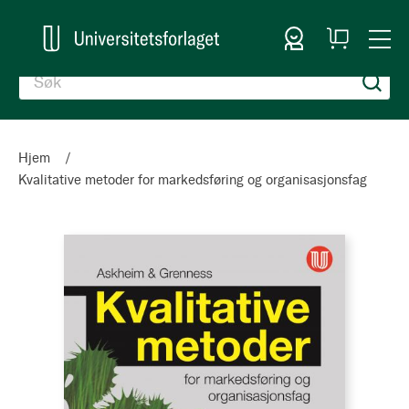
Logg inn
Handlekurv
Togg
en
Nav
Hjem
Kvalitative metoder for markedsføring og organisasjonsfag