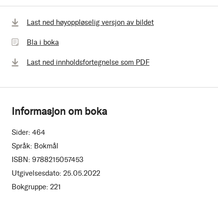
Bla
Last ned høyoppløselig versjon av bildet
i
Bla i boka
boka
Last ned innholdsfortegnelse som PDF
Informasjon om boka
Sider:
464
Språk:
Bokmål
ISBN:
9788215057453
Utgivelsesdato:
25.05.2022
Bokgruppe:
221