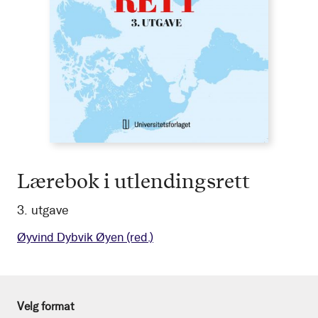
Lærebok i utlendingsrett
3. utgave
Øyvind Dybvik Øyen
(red.)
Velg format