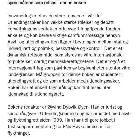
spørsmålene som reises i denne boken.
Innvandring er et av de store temaene i vår tid.
Utlendingssaker kan vekke sterke følelser og debatt.
Forvaltningens vedtak er ofte svært inngripende for den
enkelte og kan berøre viktige samfunnsmessige hensyn.
Asyl- og utlendingsretten ligger i brytningen mellom stat og
individ, rett og politikk, beskyttelse og kontroll. Det er et
dynamisk rettsområde, som styres av våre internasjonale
forpliktelser, særlig menneskerettighetene. Det er også et
internasjonalt fag som påvirkes av begivenheter utenfor våre
landegrenser. Målgruppen for denne boken er studenter i
utlendingsrett og de som arbeider med utlendingssaker.
Boken har et enkelt fagspråk og kan fint leses uten
kjennskap til utlendingsrett.
Bokens redaktør er Øyvind Dybvik Øyen. Han er jurist og
seniorrådgiver i Utlendingsnemnda og har arbeidet med asyl-
og flyktningrett siden 1999. Han har tidligere jobbet i
Justisdepartementet og for FNs Høykommissær for
flyktninger.