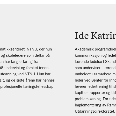
Ide Katri
ematikksenteret, NTNU, der hun
Akademisk programdirekt
r og skoleledere som deltar på
kommunikasjon og ledels
n har lang erfaring fra
lærende ledelse i Skandi
8 undervist og forsket innen
som underviser i lærend
rerutdanning ved NTNU. Hun har
innholdet i samarbeid m
alt, og de siste årene har hennes
leder ved Senter for In
 profesjonelle læringsfellesskap
leverer ledertrening til
kapitler, rapporter og ti
problemløsning. For tide
Implementering av Ramme
Utdanningsdirektoratet.