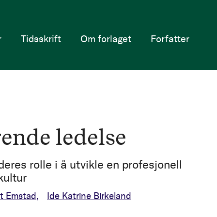
r
Tidsskrift
Om forlaget
Forfatter
ende ledelse
eres rolle i å utvikle en profesjonell
kultur
it Emstad
Ide Katrine Birkeland