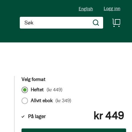
Logg inn
English
Søk
Velg format
Heftet
(
kr 449
)
Allvit ebok
(
kr 349
)
kr 449
På lager