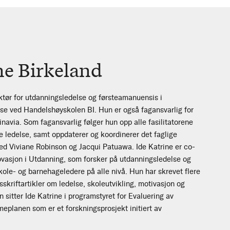
ne Birkeland
ør for utdanningsledelse og førsteamanuensis i
e ved Handelshøyskolen BI. Hun er også fagansvarlig for
navia. Som fagansvarlig følger hun opp alle fasilitatorene
e ledelse, samt oppdaterer og koordinerer det faglige
ed Viviane Robinson og Jacqui Patuawa. Ide Katrine er co-
novasjon i Utdanning, som forsker på utdanningsledelse og
 skole- og barnehageledere på alle nivå. Hun har skrevet flere
dsskriftartikler om ledelse, skoleutvikling, motivasjon og
n sitter Ide Katrine i programstyret for Evaluering av
planen som er et forskningsprosjekt initiert av