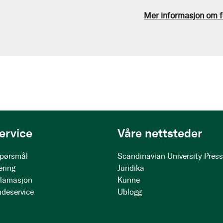
Mer informasjon om f
ervice
Våre nettsteder
 spørsmål
Scandinavian University Pres
ering
Juridika
klamasjon
Kunne
ndeservice
Ublogg