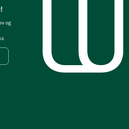
!
ev og
ss.