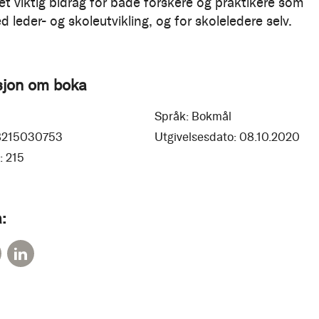
et viktig bidrag for både forskere og praktikere som
 leder- og skoleutvikling, og for skoleledere selv.
sjon om boka
Språk:
Bokmål
8215030753
Utgivelsesdato:
08.10.2020
:
215
: