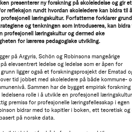
en presenterer ny forskning på skoleledelse og gir et
or refleksjon rundt hvordan skoleledere kan bidra til 
 profesjonell læringskultur. Forfatterne forklarer grund
trategiene og tenkningen som introduseres, kan bidra t
n profesjonell læringskultur og dermed øke
gheten for læreres pedagogiske utvikling.
ger på Argyris, Schön og Robinsons mangeårige
 på elevsentrert ledelse og ledelse som er åpen for
il grunn ligger også et forskningsprosjekt der Emstad o
 over tid jobbet med skoleledere på både kommune- 
munenivå. Sammen har de bygget empirisk forskning
l ledelsens rolle i å utvikle en profesjonell læringskultur
tig premiss for profesjonelle læringsfellesskap i egen
inson bidrar med to kapitler i boken, ett teoretisk og 
 basert på norske data.