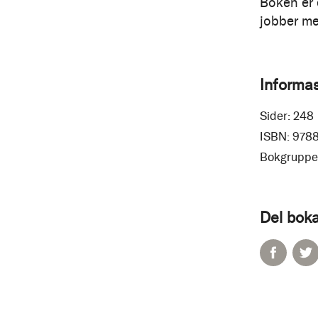
Boken er 
jobber med
Informa
Sider:
248
ISBN:
978
Bokgruppe
Del boka