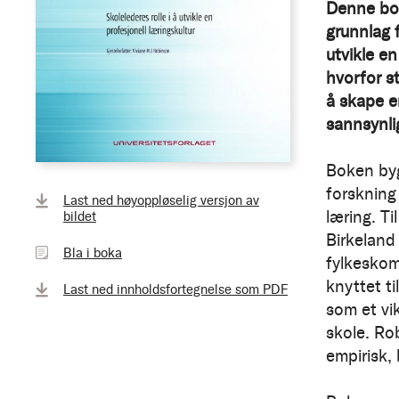
Denne bok
grunnlag f
utvikle en
hvorfor s
å skape e
sannsynli
Boken byg
Bla
forskning
Last ned høyoppløselig versjon av
i
læring. T
bildet
boka
Birkeland
Bla i boka
fylkeskom
knyttet ti
Last ned innholdsfortegnelse som PDF
som et vik
skole. Rob
empirisk,