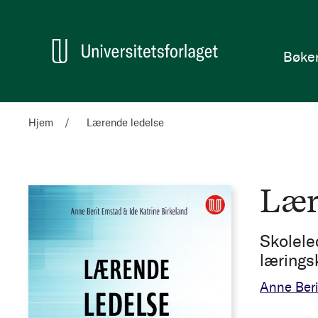
en
Hjem
Bøke
Hjem
Lærende ledelse
Lær
Skoleled
lærings
Anne Ber