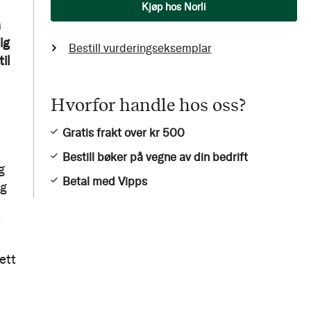
Antall
Kjøp hos Norli
å
ig
Bestill vurderingseksemplar
il
Hvorfor handle hos oss?
Gratis frakt over kr 500
Bestill bøker på vegne av din bedrift
g
Betal med Vipps
og
ett