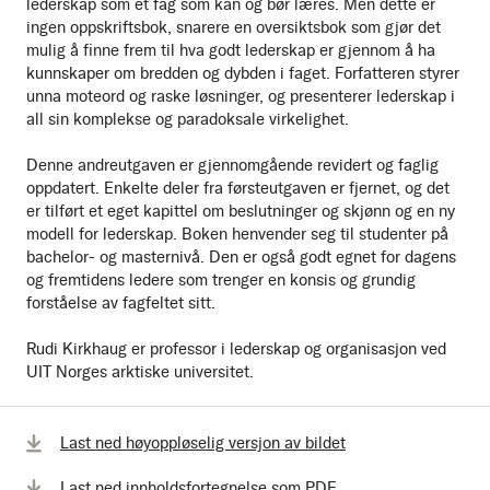
lederskap som et fag som kan og bør læres. Men dette er
ingen oppskriftsbok, snarere en oversiktsbok som gjør det
mulig å finne frem til hva godt lederskap er gjennom å ha
kunnskaper om bredden og dybden i faget. Forfatteren styrer
unna moteord og raske løsninger, og presenterer lederskap i
all sin komplekse og paradoksale virkelighet.
Denne andreutgaven er gjennomgående revidert og faglig
oppdatert. Enkelte deler fra førsteutgaven er fjernet, og det
er tilført et eget kapittel om beslutninger og skjønn og en ny
modell for lederskap. Boken henvender seg til studenter på
bachelor- og masternivå. Den er også godt egnet for dagens
og fremtidens ledere som trenger en konsis og grundig
forståelse av fagfeltet sitt.
Rudi Kirkhaug er professor i lederskap og organisasjon ved
UIT Norges arktiske universitet.
Last ned høyoppløselig versjon av bildet
Last ned innholdsfortegnelse som PDF