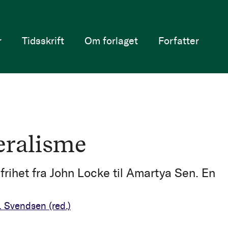
r
Tidsskrift
Om forlaget
Forfatter
eralisme
 frihet fra John Locke til Amartya Sen. En
i
H. Svendsen
(red.)