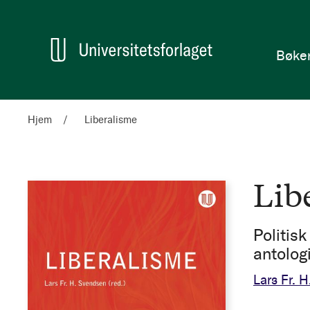
en
Hjem
Bøke
Hjem
Liberalisme
Lib
Politisk
antolog
Lars Fr. 