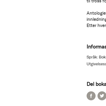
til tross f
Antologie
innledning
Etter hver
Informa
Språk:
Bok
Utgivelses
Del boka