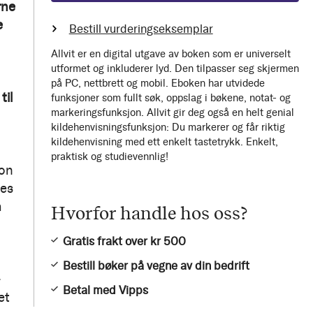
rne
e
Bestill vurderingseksemplar
Allvit er en digital utgave av boken som er universelt
utformet og inkluderer lyd. Den tilpasser seg skjermen
på PC, nettbrett og mobil. Eboken har utvidede
til
funksjoner som fullt søk, oppslag i bøkene, notat- og
markeringsfunksjon. Allvit gir deg også en helt genial
kildehenvisningsfunksjon: Du markerer og får riktig
kildehenvisning med ett enkelt tastetrykk. Enkelt,
praktisk og studievennlig!
von
les
m
Hvorfor handle hos oss?
Gratis frakt over kr 500
Bestill bøker på vegne av din bedrift
-
Betal med Vipps
et