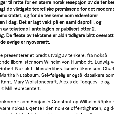
ger til rette for en større norsk resepsjon av de tenke
agt de viktigste teoretiske premissene for det modern
demokratiet, og for de tenkerne som viderefører
n i dag. Det er lagt vekt på en samtidsprofil, og
 av tekstene i antologien er publisert etter 2.
g. De fleste av tekstene er aldri tidligere blitt oversatt 
 de øvrige er nyoversatt.
me presenterer et bredt utvalg av tenkere, fra nokså
ående liberalister som Wilhelm von Humboldt, Ludwig 
obert Nozick til liberale liberalismekritikere som Char
 Martha Nussbaum. Selvfølgelig er også klassikere so
Kant, Mary Wollstonecraft, Alexis de Tocqueville og
t Mill representert.
tenkerne - som Benjamin Constant og Wilhelm Röpke 
 være nokså ukjente i den norske offentligheten, og d