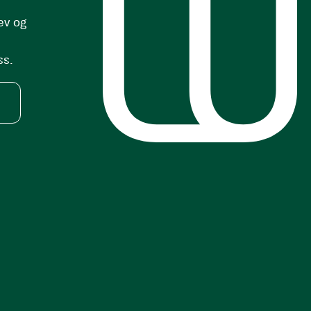
ev og
ss.