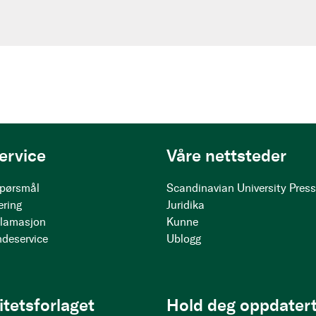
ervice
Våre nettsteder
 spørsmål
Scandinavian University Pres
ering
Juridika
klamasjon
Kunne
ndeservice
Ublogg
itetsforlaget
Hold deg oppdatert