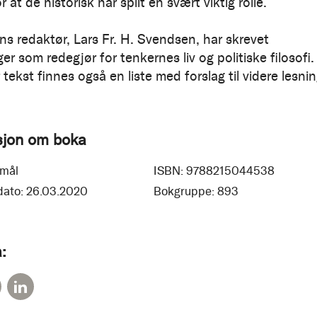
or at de historisk har spilt en svært viktig rolle.
ns redaktør, Lars Fr. H. Svendsen, har skrevet
er som redegjør for tenkernes liv og politiske filosofi.
 tekst finnes også en liste med forslag til videre lesnin
sjon om boka
mål
ISBN:
9788215044538
dato:
26.03.2020
Bokgruppe:
893
: