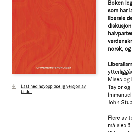
Boken leg
som har l
liberale 
diskusjone
halvparten
verdenskri
norsk, og
Liberalis
ytterligg
Mises og R
Last ned høyoppløselig versjon av
Taylor og
bildet
Immanuel 
John Stuar
Flere av 
må sies å