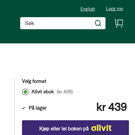
Logg inn
English
Søk
Velg format
Allvit ebok
(
kr 439
)
kr 439
På lager
Kjøp eller lei boken på