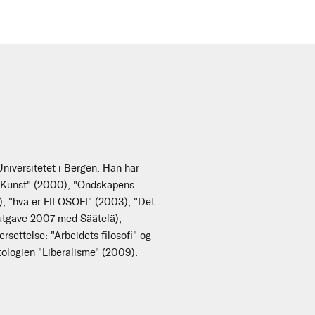
 Universitetet i Bergen. Han har
, "Kunst" (2000), "Ondskapens
), "hva er FILOSOFI" (2003), "Det
. utgave 2007 med Säätelä),
settelse: "Arbeidets filosofi" og
tologien "Liberalisme" (2009).