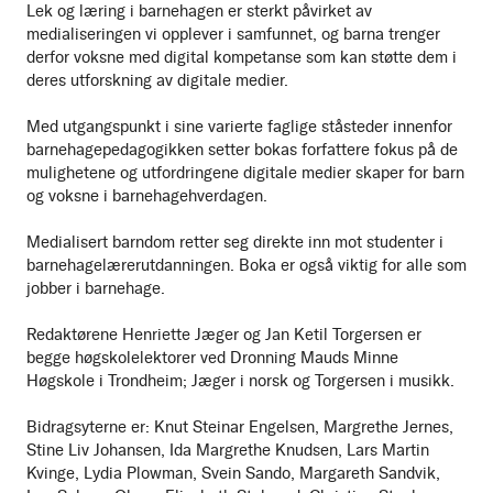
Lek og læring i barnehagen er sterkt påvirket av
medialiseringen vi opplever i samfunnet, og barna trenger
derfor voksne med digital kompetanse som kan støtte dem i
deres utforskning av digitale medier.
Med utgangspunkt i sine varierte faglige ståsteder innenfor
barnehagepedagogikken setter bokas forfattere fokus på de
mulighetene og utfordringene digitale medier skaper for barn
og voksne i barnehagehverdagen.
Medialisert barndom retter seg direkte inn mot studenter i
barnehagelærerutdanningen. Boka er også viktig for alle som
jobber i barnehage.
Redaktørene Henriette Jæger og Jan Ketil Torgersen er
begge høgskolelektorer ved Dronning Mauds Minne
Høgskole i Trondheim; Jæger i norsk og Torgersen i musikk.
Bidragsyterne er: Knut Steinar Engelsen, Margrethe Jernes,
Stine Liv Johansen, Ida Margrethe Knudsen, Lars Martin
Kvinge, Lydia Plowman, Svein Sando, Margareth Sandvik,