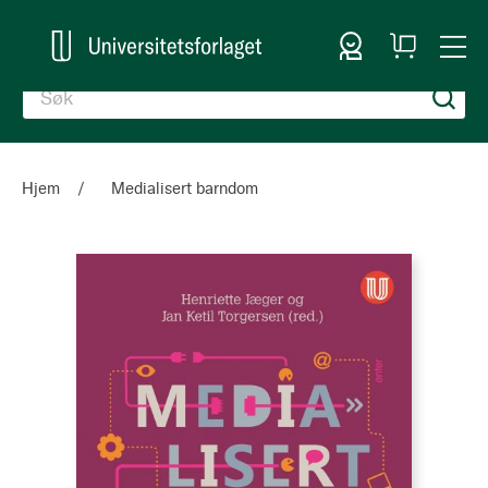
Logg inn
Handlekurv
Togg
en
Nav
Hjem
Medialisert barndom