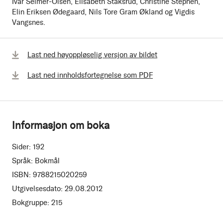
Ivar Selmer-Olsen, Elisabeth Staksrud, Christine Stephen,
Elin Eriksen Ødegaard, Nils Tore Gram Økland og Vigdis
Vangsnes.
Last ned høyoppløselig versjon av bildet
Last ned innholdsfortegnelse som PDF
Informasjon om boka
Sider:
192
Språk:
Bokmål
ISBN:
9788215020259
Utgivelsesdato:
29.08.2012
Bokgruppe:
215