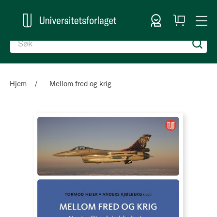
Logg inn
Handlekurv
Togg
en
Nav
Hjem
Mellom fred og krig