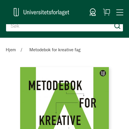
Logg inn
Handlekurv
Togg
en
Nav
Hjem
Metodebok for kreative fag