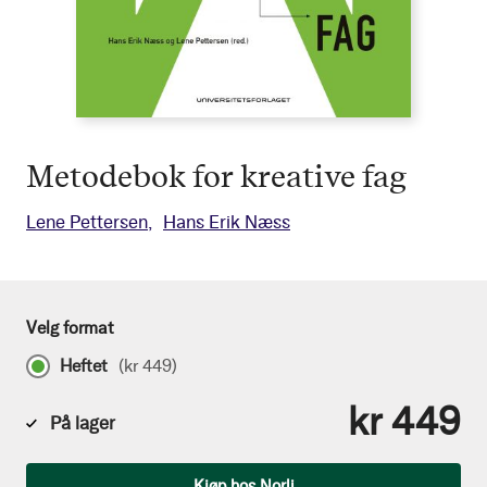
Metodebok for kreative fag
Lene Pettersen
Hans Erik Næss
Velg format
Heftet
(
kr 449
)
kr 449
På lager
Antall
Kjøp hos Norli