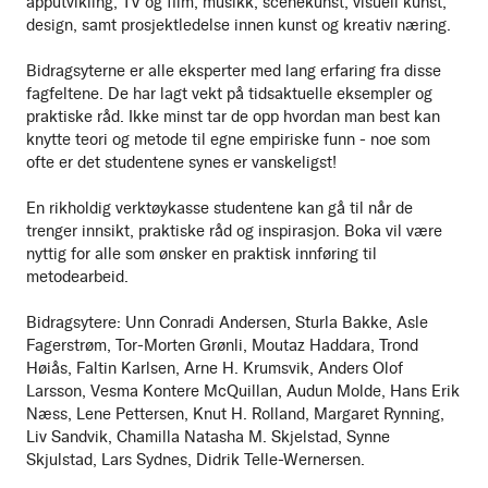
apputvikling, TV og film, musikk, scenekunst, visuell kunst,
design, samt prosjektledelse innen kunst og kreativ næring.
Bidragsyterne er alle eksperter med lang erfaring fra disse
fagfeltene. De har lagt vekt på tidsaktuelle eksempler og
praktiske råd. Ikke minst tar de opp hvordan man best kan
knytte teori og metode til egne empiriske funn - noe som
ofte er det studentene synes er vanskeligst!
En rikholdig verktøykasse studentene kan gå til når de
trenger innsikt, praktiske råd og inspirasjon. Boka vil være
nyttig for alle som ønsker en praktisk innføring til
metodearbeid.
Bidragsytere: Unn Conradi Andersen, Sturla Bakke, Asle
Fagerstrøm, Tor-Morten Grønli, Moutaz Haddara, Trond
Høiås, Faltin Karlsen, Arne H. Krumsvik, Anders Olof
Larsson, Vesma Kontere McQuillan, Audun Molde, Hans Erik
Næss, Lene Pettersen, Knut H. Rolland, Margaret Rynning,
Liv Sandvik, Chamilla Natasha M. Skjelstad, Synne
Skjulstad, Lars Sydnes, Didrik Telle-Wernersen.