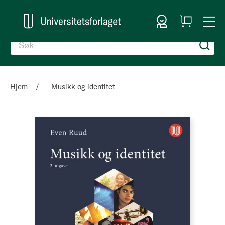
Logg inn
Handlekurv
Togg
en
Nav
Hjem
Musikk og identitet