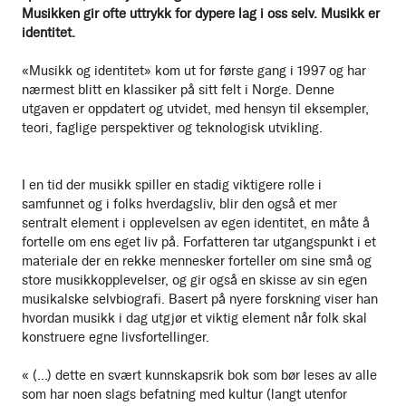
Musikken gir ofte uttrykk for dypere lag i oss selv. Musikk er
identitet.
«Musikk og identitet» kom ut for første gang i 1997 og har
nærmest blitt en klassiker på sitt felt i Norge. Denne
utgaven er oppdatert og utvidet, med hensyn til eksempler,
teori, faglige perspektiver og teknologisk utvikling.
I en tid der musikk spiller en stadig viktigere rolle i
samfunnet og i folks hverdagsliv, blir den også et mer
sentralt element i opplevelsen av egen identitet, en måte å
fortelle om ens eget liv på. Forfatteren tar utgangspunkt i et
materiale der en rekke mennesker forteller om sine små og
store musikkopplevelser, og gir også en skisse av sin egen
musikalske selvbiografi. Basert på nyere forskning viser han
hvordan musikk i dag utgjør et viktig element når folk skal
konstruere egne livsfortellinger.
« (...) dette en svært kunnskapsrik bok som bør leses av alle
som har noen slags befatning med kultur (langt utenfor