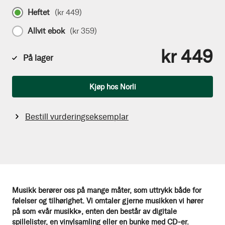
Heftet
(
kr 449
)
Allvit ebok
(
kr 359
)
kr 449
På lager
Antall
Kjøp hos Norli
Bestill vurderingseksemplar
Musikk berører oss på mange måter, som uttrykk både for
følelser og tilhørighet. Vi omtaler gjerne musikken vi hører
på som «vår musikk», enten den består av digitale
spillelister, en vinylsamling eller en bunke med CD-er.