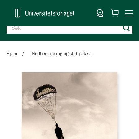
Logg inn
Handlekurv
Togg
en
Nav
Hjem
Nedbemanning og sluttpakker