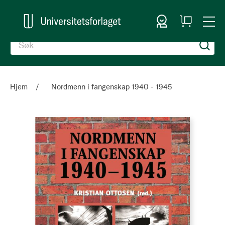
Logg inn
Handlekurv
Togg
en
Nav
Hjem
Nordmenn i fangenskap 1940 - 1945