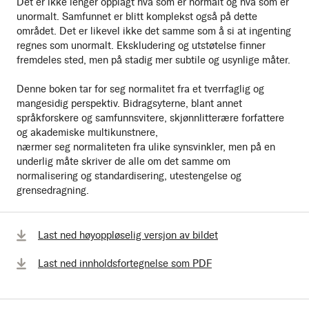
Det er ikke lenger opplagt hva som er normalt og hva som er
unormalt. Samfunnet er blitt komplekst også på dette
området. Det er likevel ikke det samme som å si at ingenting
regnes som unormalt. Ekskludering og utstøtelse finner
fremdeles sted, men på stadig mer subtile og usynlige måter.
Denne boken tar for seg normalitet fra et tverrfaglig og
mangesidig perspektiv. Bidragsyterne, blant annet
språkforskere og samfunnsvitere, skjønnlitterære forfattere
og akademiske multikunstnere,
nærmer seg normaliteten fra ulike synsvinkler, men på en
underlig måte skriver de alle om det samme om
normalisering og standardisering, utestengelse og
grensedragning.
Last ned høyoppløselig versjon av bildet
Last ned innholdsfortegnelse som PDF