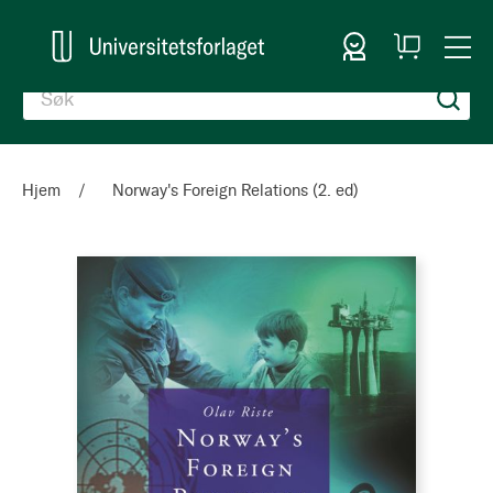
Logg inn
Handlekurv
Togg
en
Nav
Hjem
Norway's Foreign Relations (2. ed)