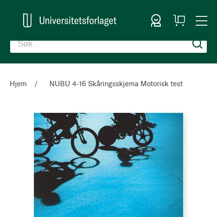
Logg inn
Handlekurv
Togg
en
Nav
Hjem
NUBU 4-16 Skåringsskjema Motorisk test