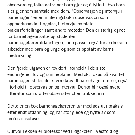
observere og tolke det vi ser barn gjør og å lytte til hva barn
sier gjennom samtale med dem. "Observasjon og intervju i
barnehagen" er en innføringsbok i observasjon som
oppmerksom iakttagelse, i intervju, samtale,
praksisfortellinger samt andre metoder. Den er særlig egnet
for barnehageansatte og studenter i
barnehagelærerutdanningen, men passer også for andre som
arbeider med barn og unge og som er opptatt av barns
medvirkning.
Den fjerde utgaven er revidert i forhold til de siste
endringene i lov og rammeplaner. Med økt fokus på kvalitet i
barnehagen stilles det større krav til barnehagelærerne, også
i forhold til observasjon og intervju. Derfor blir også nyere
litteratur som drøfter observatørrollen trukket inn.
Dette er en bok barnehagelæreren tar med seg ut i praksis
etter endt utdanning, og har stor glede og nytte av som
profesjonsutøver.
Gunvor Løkken er professor ved Høgskolen i Vestfold og