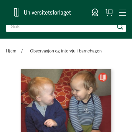
Logg inn
Handlekurv
Togg
en
Nav
Hjem
Observasjon og intervju i barnehagen