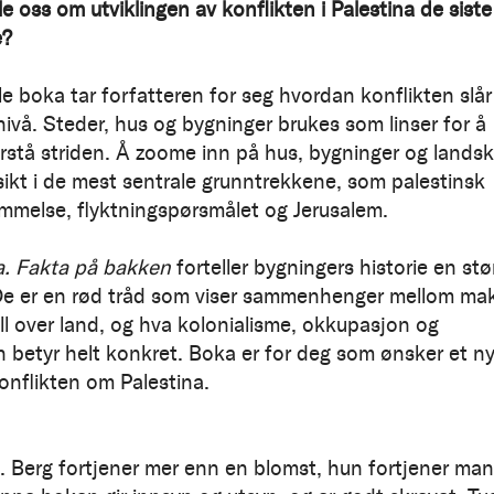
le oss om utviklingen av konflikten i Palestina de siste
e?
lle boka tar forfatteren for seg hvordan konflikten slår
ivå. Steder, hus og bygninger brukes som linser for å
orstå striden. Å zoome inn på hus, bygninger og lands
nsikt i de mest sentrale grunntrekkene, som palestinsk
mmelse, flyktningspørsmålet og Jerusalem.
a. Fakta på bakken
forteller bygningers historie en stø
 De er en rød tråd som viser sammenhenger mellom ma
ll over land, og hva kolonialisme, okkupasjon og
 betyr helt konkret. Boka er for deg som ønsker et ny
konflikten om Palestina.
G. Berg fortjener mer enn en blomst, hun fortjener ma