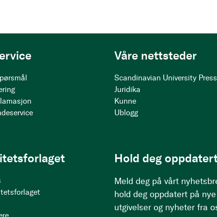
ervice
Våre nettsteder
 spørsmål
Scandinavian University Pres
ering
Juridika
klamasjon
Kunne
ndeservice
Ublogg
itetsforlaget
Hold deg oppdatert
s
Meld deg på vårt nyhetsbr
tetsforlaget
hold deg oppdatert på nye
utgivelser og nyheter fra o
ere