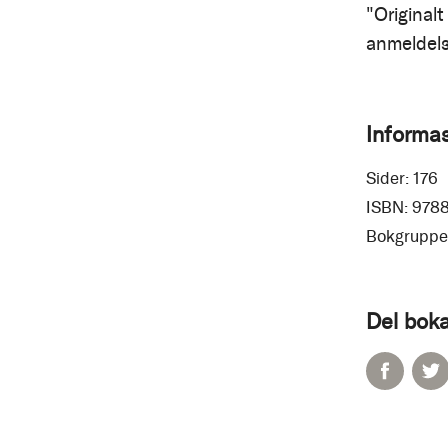
"Original
anmeldel
Informa
Sider:
176
ISBN:
978
Bokgruppe
Del boka