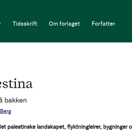
r
Tidsskrift
Om forlaget
Forfatter
estina
å bakken
 Berg
et palestinske landskapet, flyktningleirer, bygninger 