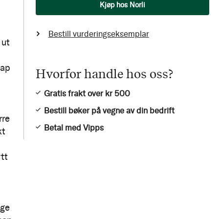
Antall
Kjøp hos Norli
Bestill vurderingseksemplar
 ut
kap
Hvorfor handle hos oss?
Gratis frakt over kr 500
Bestill bøker på vegne av din bedrift
rre
Betal med Vipps
kt
tt
nge