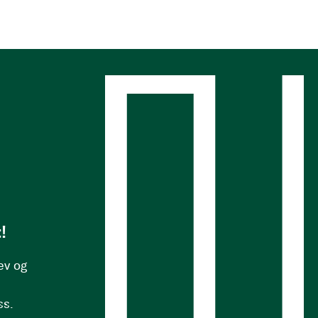
s
!
ev og
ss.