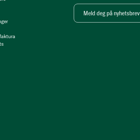
Meld deg på nyhetsbrev
nger
 faktura
ts