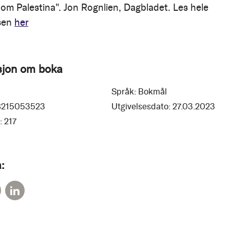
t om Palestina". Jon Rognlien, Dagbladet. Les hele
sen
her
sjon om boka
Språk:
Bokmål
8215053523
Utgivelsesdato:
27.03.2023
:
217
: