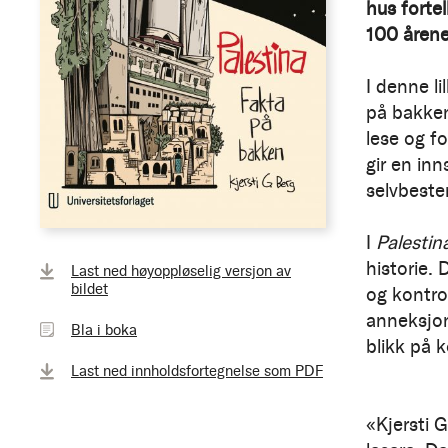
hus fortel
100 åren
I denne li
på bakken
lese og f
gir en in
selvbeste
I
Palestin
Bla
historie.
Last ned høyoppløselig versjon av
i
bildet
og kontro
boka
anneksjon
Bla i boka
blikk på 
Last ned innholdsfortegnelse som PDF
«Kjersti 