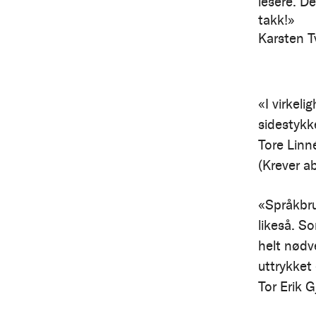
lesere. D
takk!»
Karsten T
«I virkeli
sidestykk
T
ore Linn
(Krever 
«Språkbruk
likeså. S
helt nødv
uttrykket
Tor Erik 