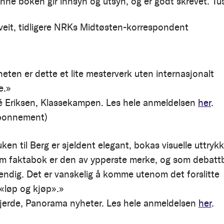
enne boken gir innsyn og utsyn, og er godt skrevet. Tu
veit, tidligere NRKs Midtøsten-korrespondent
gheten er dette et lite mesterverk uten internasjonalt
e.»
é Eriksen,
Klassekampen. Les hele anmeldelsen
her
.
abonnement)
en til Berg er sjeldent elegant, bokas visuelle uttrykk
om faktabok er den av ypperste merke, og som debatt
endig. Det er vanskelig å komme utenom det forslitte
 «løp og kjøp».»
Gjerde, Panorama nyheter.
Les hele anmeldelsen
her
.