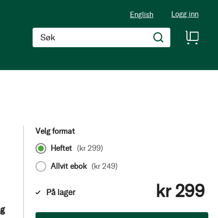
Logg inn
English
Søk
Velg format
Heftet
(
kr 299
)
Allvit ebok
(
kr 249
)
kr 299
På lager
og