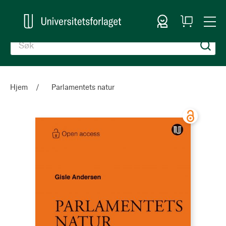
Logg inn
Handlekurv
Togg
en
Nav
Hjem
Parlamentets natur