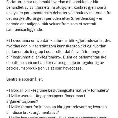
Forfatteren har undersøkt hvordan miljøproblemer blir
behandlet av samfunnets institusjoner, konkret gjennom å
analysere parlamentariske debatter ved bruk av materiale fra
det norske Stortinget i perioden etter 2. verdenskrig - en
periode der miljøpolitikk vokser frem som et sentralt
samfunnsanliggende.
Et hovedtema er hvordan «naturen» blir «gjort relevant», dvs.
hvordan den blir forstått som kunnskapsobjekt og hvordan
parlamentets inngrep i den - eller det å avstå fra inngrep -
blir begrunnet eller «legitimert». Blant de parlamentariske
debattene som omhandler natur og miljø er regulering av
petroleumsproduksjon valgt som hovedcase.
Sentrale spørsmål er:
- Hvordan blir «legitime beslutningsalternativer» formulert?
- Hvilke «verdsettingsprinsipper» finner man i
argumentasjonen?
- Hvilke former for kunnskap blir gjort relevant og hvordan
blir disse brukt argumentativt?
- Hvilke historiske endringer i slike argumentasjonsformer