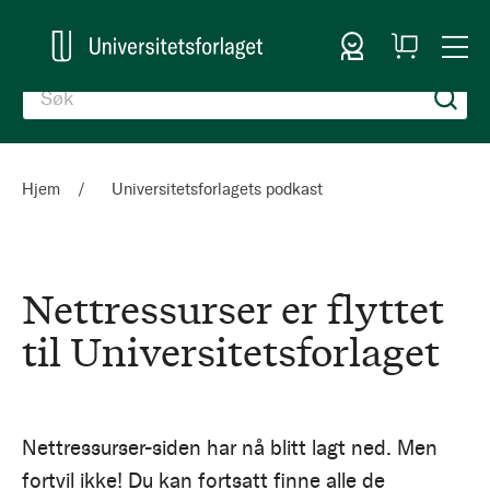
Logg inn
Handlekurv
Togg
en
Nav
Hjem
Universitetsforlagets podkast
Nettressurser er flyttet
til Universitetsforlaget
Nettressurser-siden har nå blitt lagt ned. Men
fortvil ikke! Du kan fortsatt finne alle de