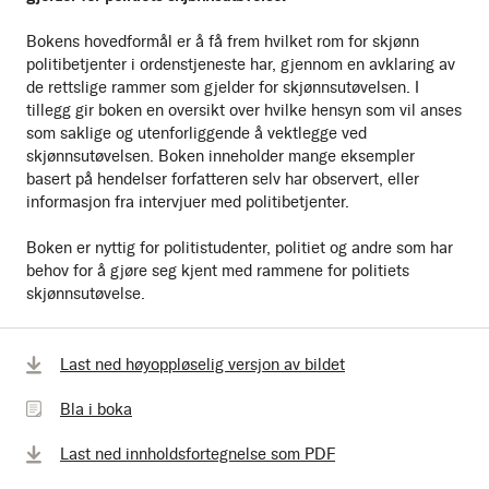
Bokens hovedformål er å få frem hvilket rom for skjønn
politibetjenter i ordenstjeneste har, gjennom en avklaring av
de rettslige rammer som gjelder for skjønnsutøvelsen. I
tillegg gir boken en oversikt over hvilke hensyn som vil anses
som saklige og utenforliggende å vektlegge ved
skjønnsutøvelsen. Boken inneholder mange eksempler
basert på hendelser forfatteren selv har observert, eller
informasjon fra intervjuer med politibetjenter.
Boken er nyttig for politistudenter, politiet og andre som har
behov for å gjøre seg kjent med rammene for politiets
skjønnsutøvelse.
Bla
Last ned høyoppløselig versjon av bildet
i
Bla i boka
boka
Last ned innholdsfortegnelse som PDF