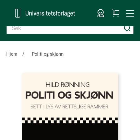
Logg inn
Handlekurv
Togg
en
Nav
Hjem
Politi og skjønn