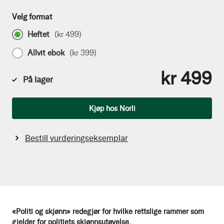
Velg format
Heftet
(
kr 499
)
Allvit ebok
(
kr 399
)
kr 499
På lager
Antall
Kjøp hos Norli
Bestill vurderingseksemplar
«Politi og skjønn» redegjør for hvilke rettslige rammer som
gjelder for politiets skjønnsutøvelse.