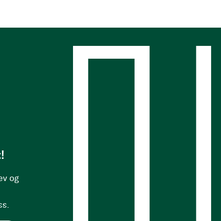
s
!
ev og
ss.