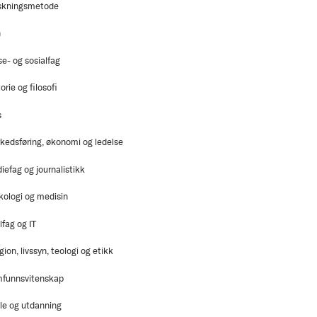
skningsmetode
n
se- og sosialfag
orie og filosofi
s
kedsføring, økonomi og ledelse
iefag og journalistikk
kologi og medisin
lfag og IT
gion, livssyn, teologi og etikk
funnsvitenskap
le og utdanning