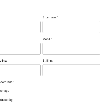
Etternavn:
*
*
Mobil:
*
eling:
Stilling:
sseområder
nehage
etiske fag