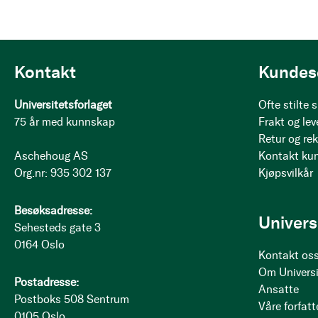
Kontakt
Kundes
Universitetsforlaget
Ofte stilte
75 år med kunnskap
Frakt og lev
Retur og re
Aschehoug AS
Kontakt ku
Org.nr: 935 302 137
Kjøpsvilkår
Besøksadresse:
Univers
Sehesteds gate 3
0164 Oslo
Kontakt os
Om Universi
Postadresse:
Ansatte
Postboks 508 Sentrum
Våre forfatt
0105 Oslo