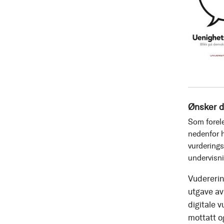
Ønsker d
Som forele
nedenfor h
vurderings
undervisn
Vudererin
utgave av 
digitale v
mottatt o