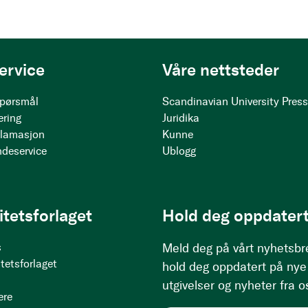
ervice
Våre nettsteder
 spørsmål
Scandinavian University Pres
ering
Juridika
klamasjon
Kunne
ndeservice
Ublogg
itetsforlaget
Hold deg oppdatert
s
Meld deg på vårt nyhetsbr
tetsforlaget
hold deg oppdatert på nye
utgivelser og nyheter fra o
ere