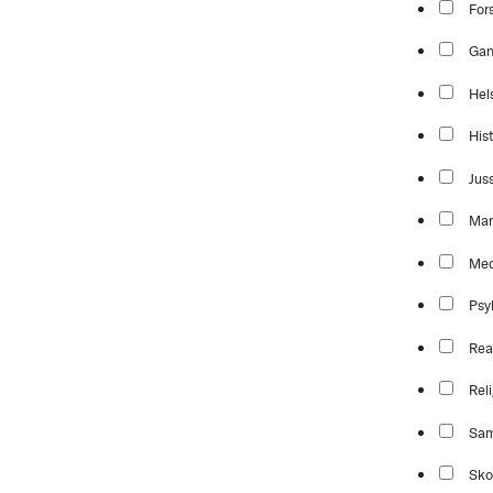
For
Ga
Hel
Hist
Jus
Mar
Med
Psy
Rea
Reli
Sam
Sko