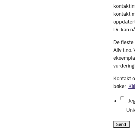
kontaktinf
kontakt m
oppdatert
Du kan nå
De fleste
Allvit.no.
eksemplar
vurdering
Kontakt o
bøker.
Kli
Jeg
Uni