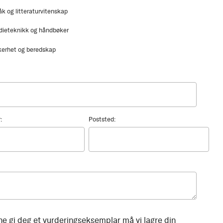
åk og litteraturvitenskap
dieteknikk og håndbøker
kerhet og beredskap
:
Poststed:
ne gi deg et vurderingseksemplar må vi lagre din