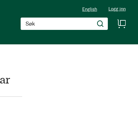
Logg inn
English
Søk
ar