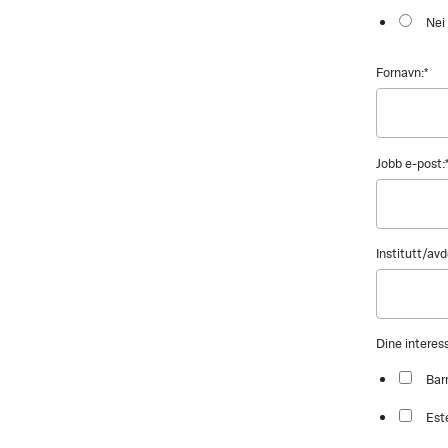
Nei
Fornavn:
*
Jobb e-post:
Institutt/avd
Dine intere
Bar
Est