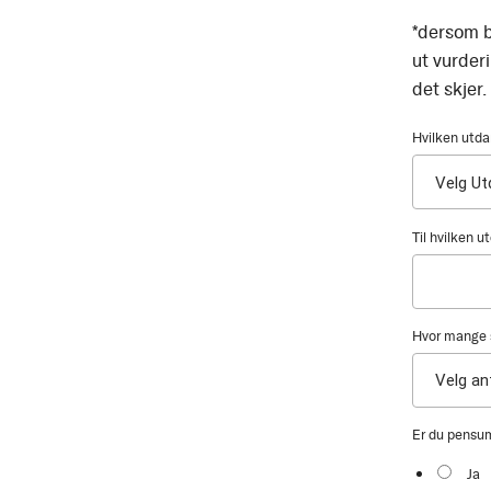
*dersom b
ut vurder
det skjer.
Hvilken utda
Til hvilken 
Hvor mange s
Er du pensu
Ja