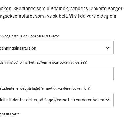
oken ikke finnes som digitalbok, sender vi enkelte ganger
ingseksemplaret som fysisk bok. Vi vil da varsle deg om
nningsinstitusjon underviser du ved?
*
utdanning og for hvilket fag/emne skal boken vurderes?
*
tudenter er det på faget/emnet du vurderer boken for?
*
mbeslutter?
*