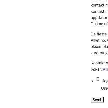
kontaktinf
kontakt m
oppdatert
Du kan nå
De fleste
Allvit.no.
eksemplar
vurdering
Kontakt o
bøker.
Kli
Jeg
Uni