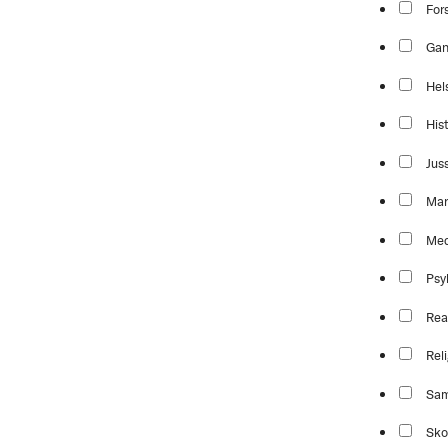
For
Ga
Hel
Hist
Jus
Mar
Med
Psy
Rea
Reli
Sam
Sko