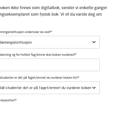
oken ikke finnes som digitalbok, sender vi enkelte ganger
ingseksemplaret som fysisk bok. Vi vil da varsle deg om
nningsinstitusjon underviser du ved?
*
utdanning og for hvilket fag/emne skal boken vurderes?
*
tudenter er det på faget/emnet du vurderer boken for?
*
mbeslutter?
*