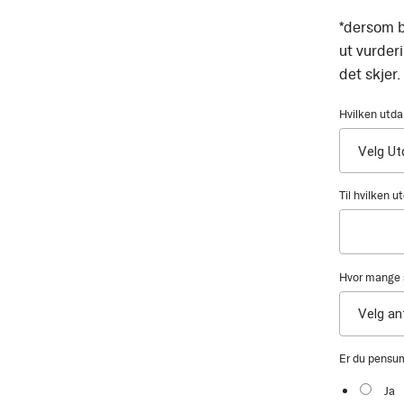
*dersom b
ut vurder
det skjer.
Hvilken utda
Til hvilken 
Hvor mange s
Er du pensu
Ja