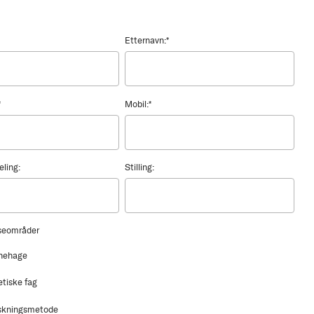
Etternavn:
*
*
Mobil:
*
eling:
Stilling:
sseområder
nehage
etiske fag
skningsmetode