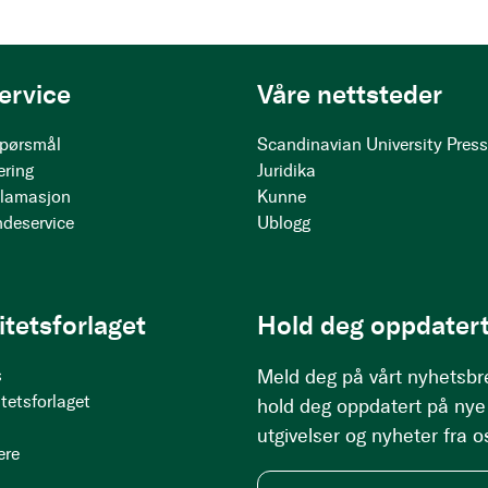
ervice
Våre nettsteder
 spørsmål
Scandinavian University Pres
ering
Juridika
klamasjon
Kunne
ndeservice
Ublogg
itetsforlaget
Hold deg oppdatert
s
Meld deg på vårt nyhetsbr
tetsforlaget
hold deg oppdatert på nye
utgivelser og nyheter fra o
ere