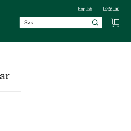
Logg inn
English
Søk
ar