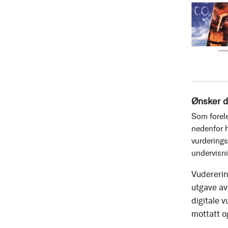
Ønsker d
Som forele
nedenfor h
vurderings
undervisn
Vudererin
utgave av 
digitale v
mottatt o