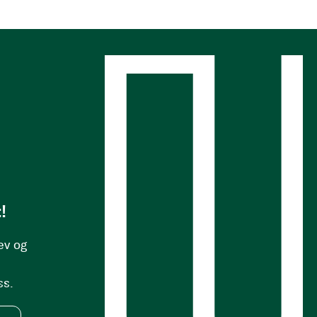
s
!
ev og
ss.