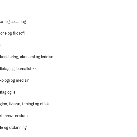
n
se- og sosialfag
orie og filosofi
s
kedsføring, økonomi og ledelse
iefag og journalistikk
kologi og medisin
lfag og IT
gion, livssyn, teologi og etikk
funnsvitenskap
le og utdanning