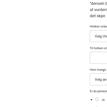
*dersom b
ut vurder
det skjer.
Hvilken utda
Til hvilken 
Hvor mange s
Er du pensu
Ja