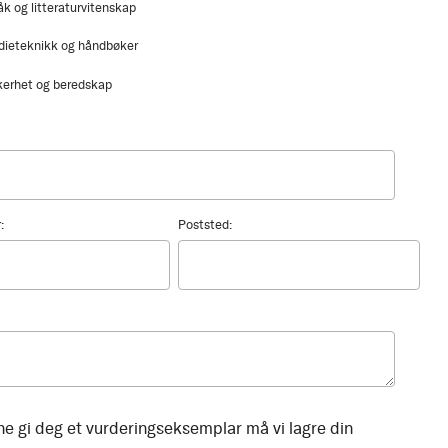
åk og litteraturvitenskap
dieteknikk og håndbøker
kerhet og beredskap
:
Poststed:
ne gi deg et vurderingseksemplar må vi lagre din