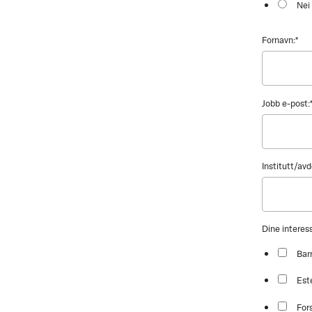
Nei
Fornavn:
*
Jobb e-post:
Institutt/avd
Dine intere
Bar
Est
For