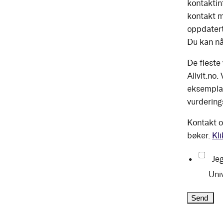
kontaktinf
kontakt m
oppdatert
Du kan nå
De fleste
Allvit.no.
eksemplar
vurdering
Kontakt o
bøker.
Kli
Jeg
Uni