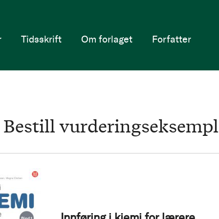
r
Tidsskrift
Om forlaget
Forfatter
Bestill vurderingseksempl
Innføring i kjemi for lærere