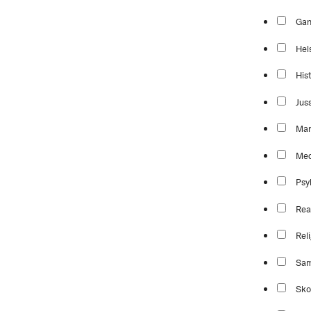
Ga
Hel
Hist
Jus
Mar
Med
Psy
Rea
Reli
Sam
Sko