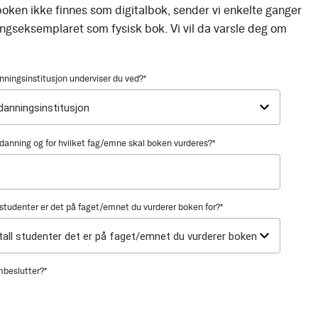
oken ikke finnes som digitalbok, sender vi enkelte ganger
ingseksemplaret som fysisk bok. Vi vil da varsle deg om
nningsinstitusjon underviser du ved?
*
utdanning og for hvilket fag/emne skal boken vurderes?
*
tudenter er det på faget/emnet du vurderer boken for?
*
mbeslutter?
*