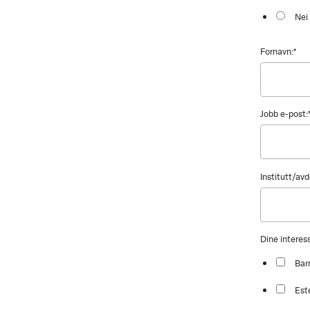
Nei
Fornavn:
*
Jobb e-post:
Institutt/avd
Dine intere
Bar
Est