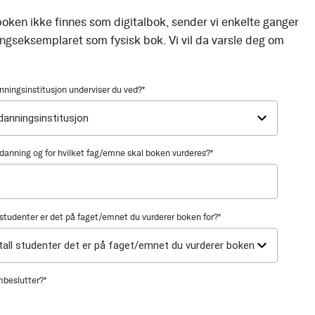
oken ikke finnes som digitalbok, sender vi enkelte ganger
ingseksemplaret som fysisk bok. Vi vil da varsle deg om
nningsinstitusjon underviser du ved?
*
utdanning og for hvilket fag/emne skal boken vurderes?
*
tudenter er det på faget/emnet du vurderer boken for?
*
mbeslutter?
*