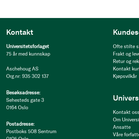
Kontakt
Kundes
Universitetsforlaget
Ofte stilte
75 år med kunnskap
Frakt og lev
Retur og re
Aschehoug AS
Kontakt ku
Org.nr: 935 302 137
Kjøpsvilkår
Besøksadresse:
Univers
Sehesteds gate 3
0164 Oslo
Kontakt os
Om Universi
Postadresse:
Ansatte
Postboks 508 Sentrum
Våre forfatt
0105 Oslo