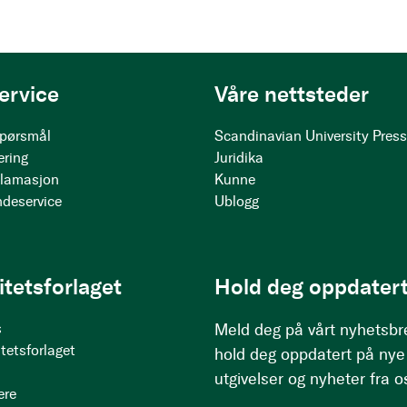
ervice
Våre nettsteder
 spørsmål
Scandinavian University Pres
ering
Juridika
klamasjon
Kunne
ndeservice
Ublogg
itetsforlaget
Hold deg oppdatert
s
Meld deg på vårt nyhetsbr
tetsforlaget
hold deg oppdatert på nye
utgivelser og nyheter fra o
ere