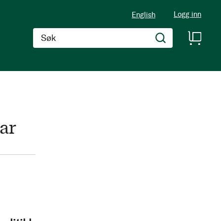
Logg inn
English
Søk
ar