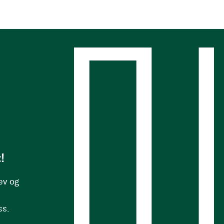
s
!
ev og
ss.