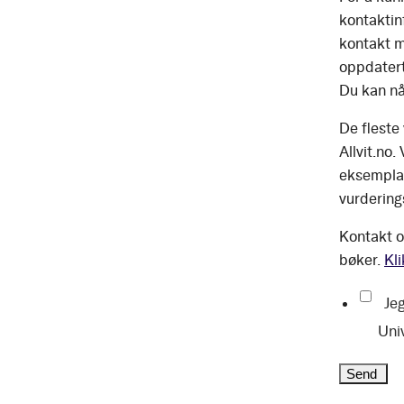
kontaktinf
kontakt m
oppdatert
Du kan nå
De fleste
Allvit.no.
eksemplar
vurdering
Kontakt o
bøker.
Kli
Jeg
Uni