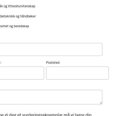
åk og litteraturvitenskap
dieteknikk og håndbøker
kerhet og beredskap
:
Poststed:
ne gi deg et vurderingseksemplar må vi lagre din