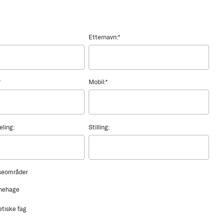
Etternavn:
*
*
Mobil:
*
eling:
Stilling:
sseområder
nehage
etiske fag