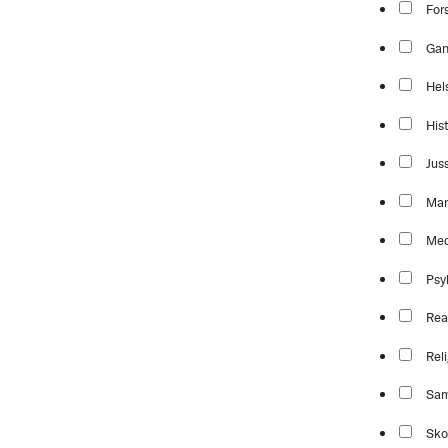
For
Ga
Hel
Hist
Jus
Mar
Med
Psy
Rea
Reli
Sam
Sko