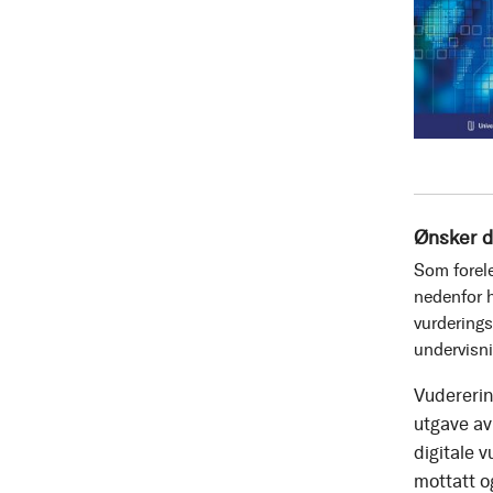
Ønsker d
Som forele
nedenfor h
vurderings
undervisn
Vudererin
utgave av 
digitale v
mottatt o