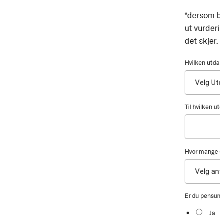
*dersom b
ut vurder
det skjer.
Hvilken utda
Til hvilken 
Hvor mange s
Er du pensu
Ja