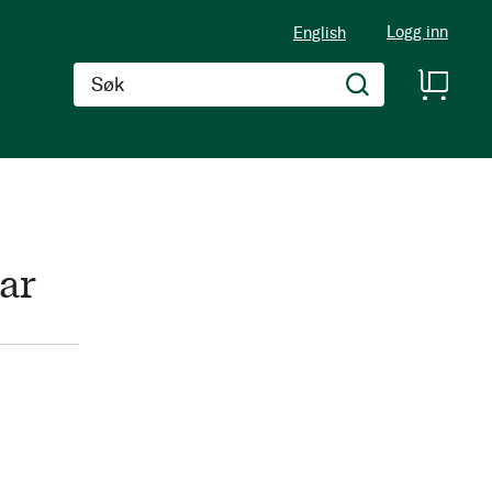
Logg inn
English
Søk
ar