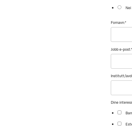
Nei
Fornavn:
*
Jobb e-post:
Institutt/avd
Dine intere
Bar
Est