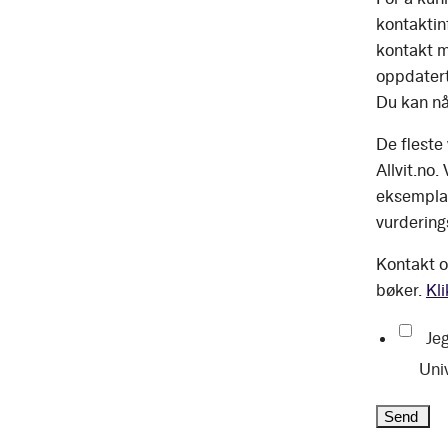
kontaktinf
kontakt m
oppdatert
Du kan nå
De fleste
Allvit.no.
eksemplar
vurdering
Kontakt o
bøker.
Kli
Jeg
Uni