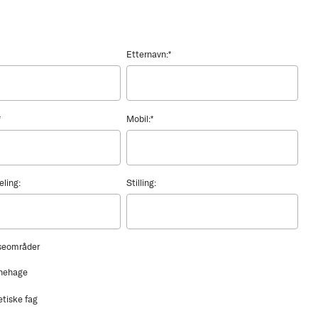
Etternavn:
*
*
Mobil:
*
eling:
Stilling:
sseområder
nehage
etiske fag