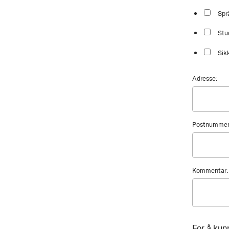
Spr
Stu
Sik
Adresse:
Postnummer
Kommentar:
For å kun