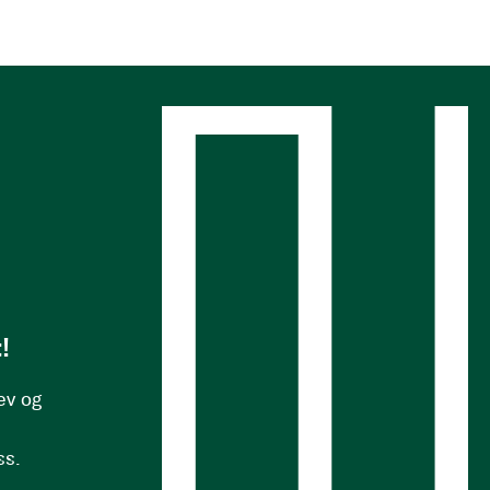
s
!
ev og
ss.