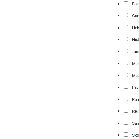
For
Ga
Hel
Hist
Jus
Mar
Med
Psy
Rea
Reli
Sam
Sko