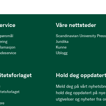
ervice
Våre nettsteder
 spørsmål
Scandinavian University Pres
ering
Juridika
klamasjon
Kunne
ndeservice
Ublogg
itetsforlaget
Hold deg oppdatert
s
Meld deg på vårt nyhetsbr
tetsforlaget
hold deg oppdatert på nye
utgivelser og nyheter fra o
ere