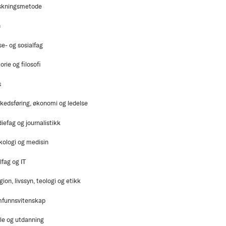
skningsmetode
n
se- og sosialfag
orie og filosofi
s
kedsføring, økonomi og ledelse
iefag og journalistikk
kologi og medisin
lfag og IT
gion, livssyn, teologi og etikk
funnsvitenskap
le og utdanning