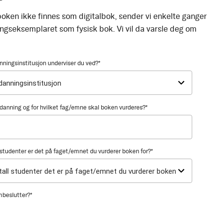
oken ikke finnes som digitalbok, sender vi enkelte ganger
ingseksemplaret som fysisk bok. Vi vil da varsle deg om
nningsinstitusjon underviser du ved?
*
utdanning og for hvilket fag/emne skal boken vurderes?
*
tudenter er det på faget/emnet du vurderer boken for?
*
mbeslutter?
*