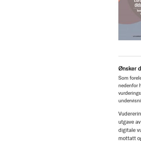
Ønsker d
Som forele
nedenfor h
vurderings
undervisn
Vudererin
utgave av 
digitale v
mottatt o