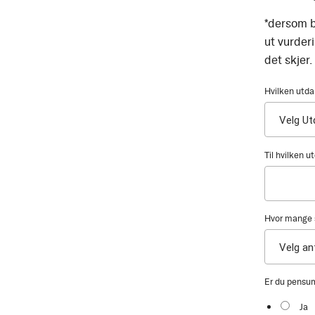
*dersom b
ut vurder
det skjer.
Hvilken utda
Til hvilken 
Hvor mange s
Er du pensu
Ja