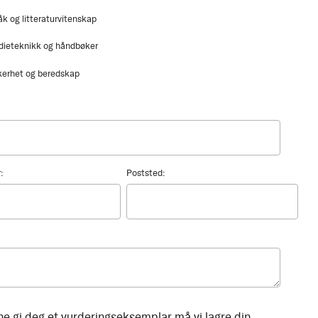
åk og litteraturvitenskap
dieteknikk og håndbøker
kerhet og beredskap
:
Poststed:
ne gi deg et vurderingseksemplar må vi lagre din