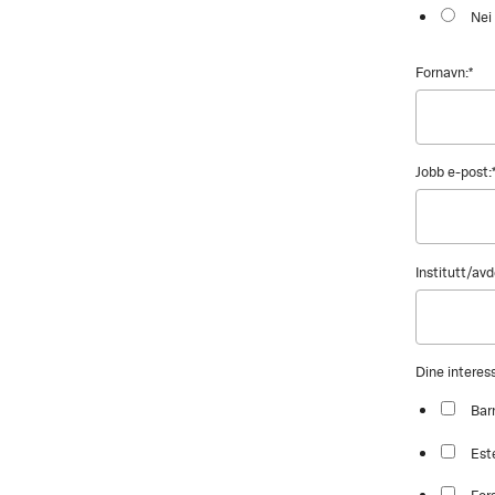
Nei
Fornavn:
*
Jobb e-post:
Institutt/avd
Dine intere
Bar
Est