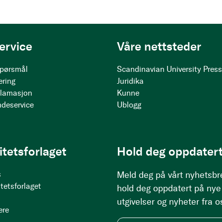
ervice
Våre nettsteder
 spørsmål
Scandinavian University Pres
ering
Juridika
klamasjon
Kunne
ndeservice
Ublogg
itetsforlaget
Hold deg oppdatert
s
Meld deg på vårt nyhetsbr
tetsforlaget
hold deg oppdatert på nye
utgivelser og nyheter fra o
ere