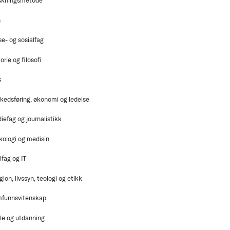
skningsmetode
n
se- og sosialfag
orie og filosofi
s
kedsføring, økonomi og ledelse
iefag og journalistikk
kologi og medisin
lfag og IT
gion, livssyn, teologi og etikk
funnsvitenskap
le og utdanning