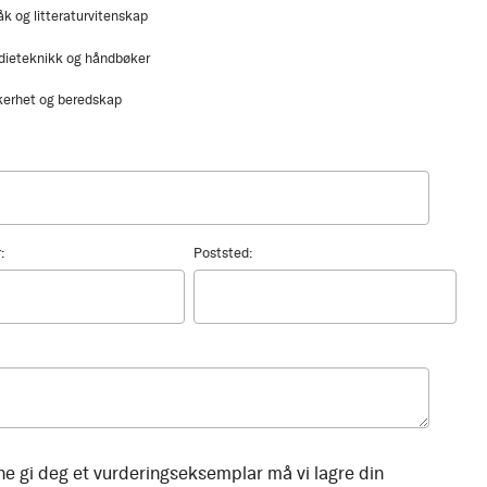
åk og litteraturvitenskap
dieteknikk og håndbøker
kerhet og beredskap
:
Poststed:
ne gi deg et vurderingseksemplar må vi lagre din