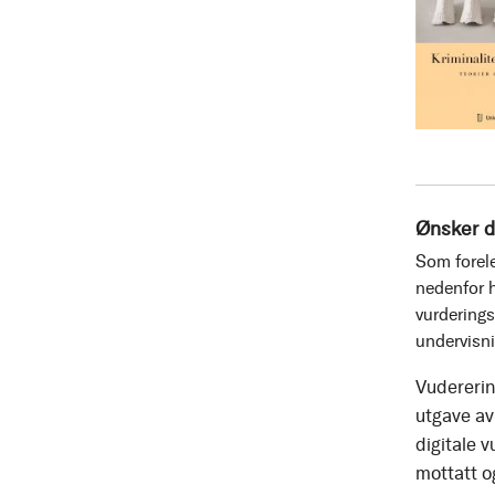
Ønsker d
Som forele
nedenfor h
vurderings
undervisn
Vudererin
utgave av 
digitale v
mottatt o