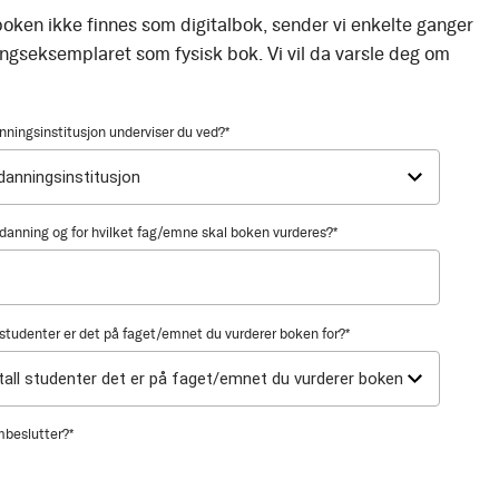
oken ikke finnes som digitalbok, sender vi enkelte ganger
ingseksemplaret som fysisk bok. Vi vil da varsle deg om
nningsinstitusjon underviser du ved?
*
utdanning og for hvilket fag/emne skal boken vurderes?
*
tudenter er det på faget/emnet du vurderer boken for?
*
mbeslutter?
*