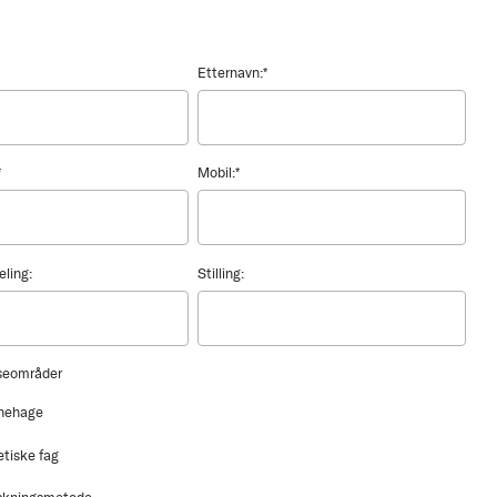
Etternavn:
*
*
Mobil:
*
eling:
Stilling:
sseområder
nehage
etiske fag