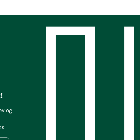
s
!
ev og
ss.