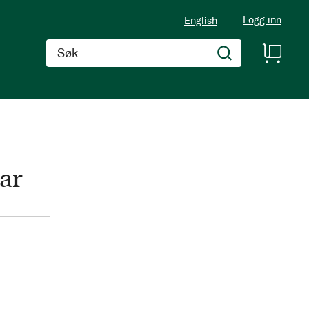
Logg inn
English
Søk
ar