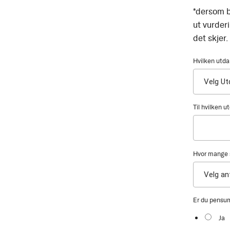
*dersom b
ut vurder
det skjer.
Hvilken utda
Til hvilken 
Hvor mange s
Er du pensu
Ja