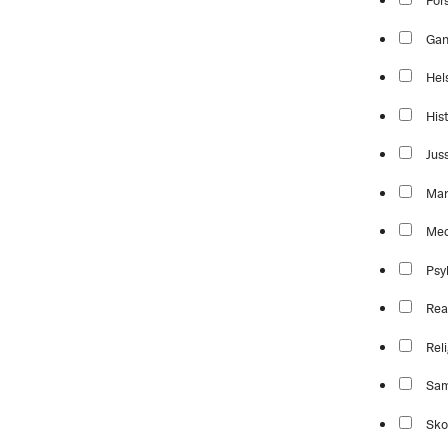
For
Ga
Hel
Hist
Jus
Mar
Med
Psy
Rea
Reli
Sam
Sko