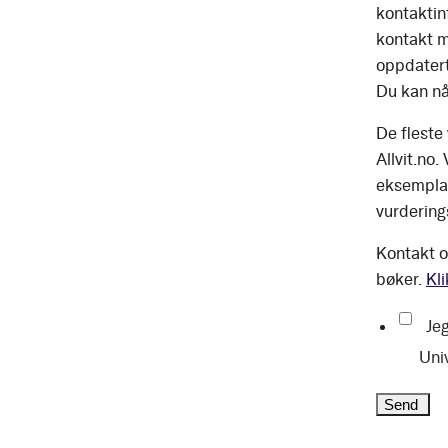
kontaktinf
kontakt m
oppdatert
Du kan nå
De fleste
Allvit.no.
eksemplar
vurdering
Kontakt o
bøker.
Kli
Jeg
Uni