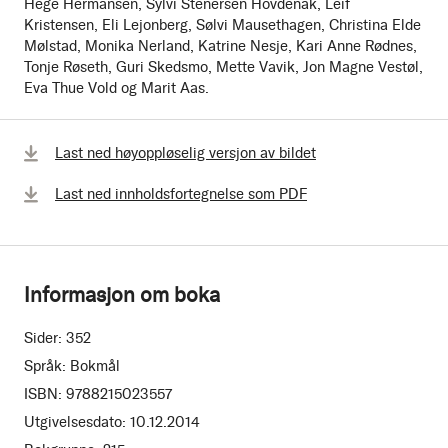
Hege Hermansen, Sylvi Stenersen Hovdenak, Leif
Kristensen, Eli Lejonberg, Sølvi Mausethagen, Christina Elde
Mølstad, Monika Nerland, Katrine Nesje, Kari Anne Rødnes,
Tonje Røseth, Guri Skedsmo, Mette Vavik, Jon Magne Vestøl,
Eva Thue Vold og Marit Aas.
Last ned høyoppløselig versjon av bildet
Last ned innholdsfortegnelse som PDF
Informasjon om boka
Sider:
352
Språk:
Bokmål
ISBN:
9788215023557
Utgivelsesdato:
10.12.2014