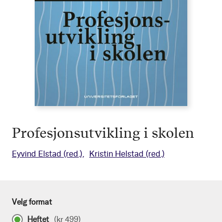
Profesjonsutvikling i skolen
Eyvind Elstad
(red.)
Kristin Helstad
(red.)
Velg format
Heftet
(
kr 499
)