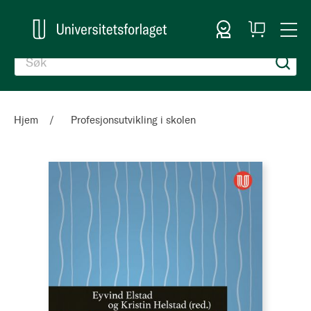
Logg inn
Handlekurv
Togg
en
Nav
Hjem
Profesjonsutvikling i skolen