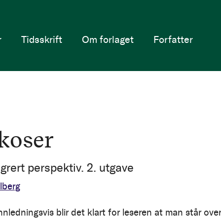
r
Tidsskrift
Om forlaget
Forfatter
koser
egrert perspektiv. 2. utgave
lberg
nnledningsvis blir det klart for leseren at man står ove