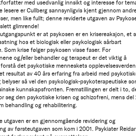
forfatter med usedvanlig innsikt og interesse for tem
e lesere er Cullberg sannsynligvis kjent gjennom andr
ser, men like fullt; denne reviderte utgaven av Psykos
 slett glimrende!
 utgangspunkt er at psykosen er en krisereaksjon, et s
stning hos et biologisk eller psykologisk sårbart
 Som krise følger psykosen visse faser. For
ene og/eller behandler og terapeut er det viktig å
 forstå det psykotiske menneskets opplevelsesverden
et resultat av 40 års erfaring fra arbeid med psykotisk
og belyser så vel den psykologisk-psykoterapeutiske s
inske kunnskapsfronten. Fremstillingen er delt i to, d
for seg den psykotiske krisen og schizofreni, mens del 
m behandling og rehabilitering.
 utgaven er en gjennomgående revidering og
ng av førsteutgaven som kom i 2001. Psykiater Reidar