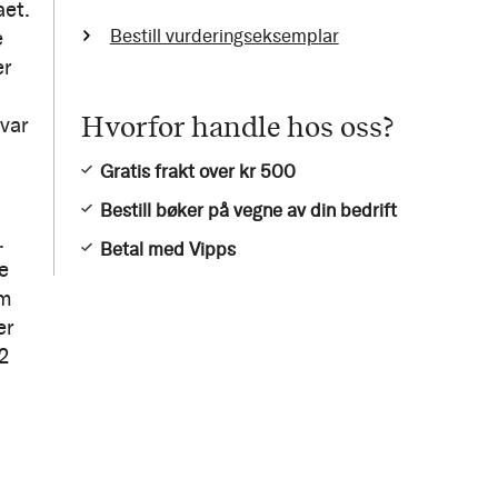
aet.
Bestill vurderingseksemplar
e
er
Hvorfor handle hos oss?
var
Gratis frakt over kr 500
Bestill bøker på vegne av din bedrift
.
Betal med Vipps
e
om
er
2