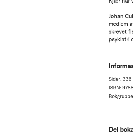
Kjær har 
Johan Cull
medlem av
skrevet f
psykiatri 
Informa
Sider:
336
ISBN:
978
Bokgruppe
Del boka