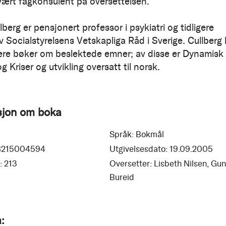
vært fagkonsulent på oversettelsen.
berg er pensjonert professor i psykiatri og tidligere
 Socialstyrelsens Vetskapliga Råd i Sverige. Cullberg 
lere bøker om beslektede emner; av disse er Dynamisk
og Kriser og utvikling oversatt til norsk.
sjon om boka
Språk:
Bokmål
8215004594
Utgivelsesdato:
19.09.2005
:
213
Oversetter:
Lisbeth Nilsen, Gu
Bureid
: