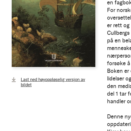
en fagbok
For norsk
oversettel
er rett og
Cullbergs
på en bela
menneske.
nærperson
forsøke å
Boken er 
lidelser 
Last ned høyoppløselig versjon av
bildet
den medis
del 1 tar 
handler o
Denne nye
oppdateri