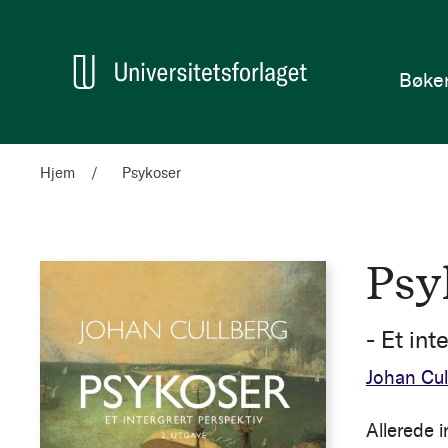
en
Hjem
Bøke
Hjem
Psykoser
Psy
- Et int
Johan Cul
Allerede i