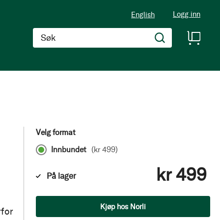
Logg inn
English
Søk
Velg format
Innbundet
(
kr 499
)
kr 499
På lager
Antall
Kjøp hos Norli
rfor