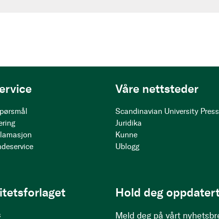
ervice
Våre nettsteder
 spørsmål
Scandinavian University Pres
ering
Juridika
klamasjon
Kunne
ndeservice
Ublogg
itetsforlaget
Hold deg oppdatert
s
Meld deg på vårt nyhetsbr