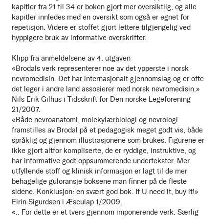
kapitler fra 21 til 34 er boken gjort mer oversiktlig, og alle
kapitler innledes med en oversikt som også er egnet for
repetisjon. Videre er stoffet gjort lettere tilgjengelig ved
hyppigere bruk av informative overskrifter.
Klipp fra anmeldelsene av 4. utgaven
«Brodals verk representerer noe av det ypperste i norsk
nevromedisin. Det har internasjonalt gjennomslag og er ofte
det leger i andre land assosierer med norsk nevromedisin.»
Nils Erik Gilhus i Tidsskrift for Den norske Legeforening
21/2007.
«Både nevroanatomi, molekylærbiologi og nevrologi
framstilles av Brodal på et pedagogisk meget godt vis, både
språklig og gjennom illustrasjonene som brukes. Figurene er
ikke gjort altfor kompliserte, de er ryddige, instruktive, og
har informative godt oppsummerende undertekster. Mer
utfyllende stoff og klinisk informasjon er lagt til de mer
behagelige guloransje boksene man finner på de fleste
sidene. Konklusjon: en svært god bok. If U need it, buy it!»
Eirin Sigurdsen i Æsculap 1/2009.
«.. For dette er et tvers gjennom imponerende verk. Særlig