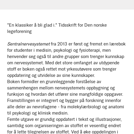
"En klassiker å bli glad i." Tidsskrift for Den norske
legeforening
Sentralnervesystemet
fra 2013 er først og fremst en lærebok
for studenter i medisin, psykologi og fysioterapi, men
henvender seg også til andre grupper som trenger kunnskap
om nervesystemet. Med det store omfanget av utdypende
stoff er boken også rettet mot yrkesutøvere som trenger
oppdatering og utvidelse av sine kunnskaper.
Boken formidler en grunnleggende forståelse av
sammenhengen mellom nervesystemets oppbygning og
funksjon og hvordan det utfører sine mangfoldige oppgaver.
Framstillingen er integrert og bygger på forskning innenfor
alle deler av nevrofagene - fra molekylærbiologi og anatomi
til psykologi og klinisk medisin.
Femte utgave er grundig oppdatert i tekst og illustrasjoner,
samtidig som organiseringen av stoffet er vesentlig endret
for å lette tilegnelsen av stoffet. Ved å øke oppdelingen i