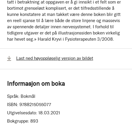
tatt i betraktning at oppgaven er å gi innsikt i et felt som er
bortimot grenseløst komplisert, er det tilfredsstillende å
kunne konstatere at man takket være denne boken blir gitt
en reell sjanse til å lære både de store linjene og massevis
av spennende detaljer innen nervesystemet. I forhold til
tidligere utgaver er det på illustrasjonssiden boken virkelig
har hevet seg.» Harald Kryvi i Fysioterapeuten 3/2008.
Last ned høyoppløselig versjon av bildet
Informasjon om boka
Språk:
Bokmål
ISBN:
9788215055077
Utgivelsesdato:
18.03.2021
Bokgruppe:
893