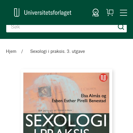
Logg inn
Handlekurv
Togg
en
Nav
Hjem
Sexologi i praksis. 3. utgave