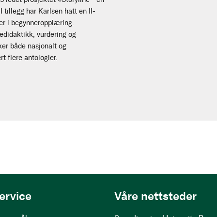
 tillegg har Karlsen hatt en II-
ter i begynneropplæring.
edidaktikk, vurdering og
øker både nasjonalt og
t flere antologier.
ervice
Våre nettsteder