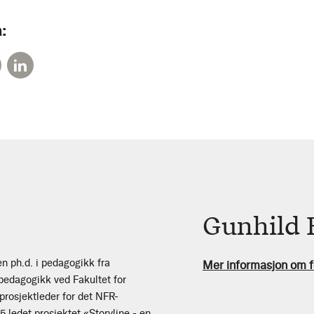
:
Gunhild 
n ph.d. i pedagogikk fra
Mer informasjon om f
 pedagogikk ved Fakultet for
prosjektleder for det NFR-
 ledet prosjektet «Storyline - en