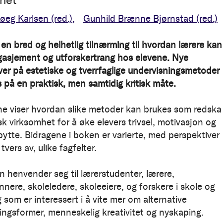
Høeg Karlsen
(red.)
Gunhild Brænne Bjørnstad
(red.)
 en bred og helhetlig tilnærming til hvordan lærere kan
asjement og utforskertrang hos elevene. Nye
ver på estetiske og tverrfaglige undervisningsmetoder
s på en praktisk, men samtidig kritisk måte.
ne viser hvordan slike metoder kan brukes som redska
k virksomhet for å øke elevers trivsel, motivasjon og
bytte. Bidragene i boken er varierte, med perspektiver
 tvers av, ulike fagfelter.
n henvender seg til lærerstudenter, lærere,
nere, skoleledere, skoleeiere, og forskere i skole og
som er interessert i å vite mer om alternative
ingsformer, menneskelig kreativitet og nyskaping.