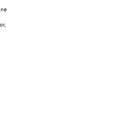
nne
or,