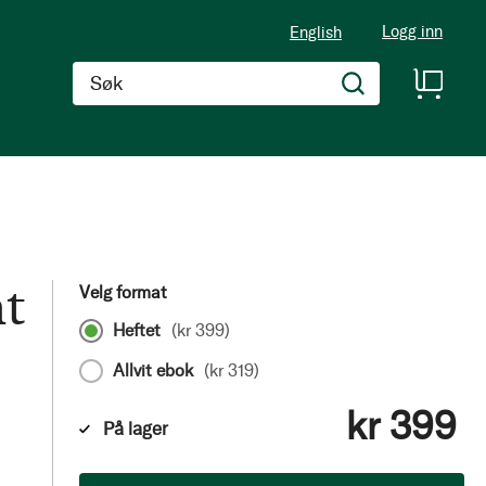
Logg inn
English
Søk
t
Velg format
Heftet
(
kr 399
)
Allvit ebok
(
kr 319
)
kr 399
På lager