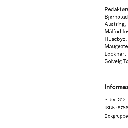
Redaktøre
Bjørnstad
Austring,
Målfrid Ir
Husebye, 
Maugesten
Lockhart-
Solveig T
Informa
Sider:
312
ISBN:
978
Bokgruppe