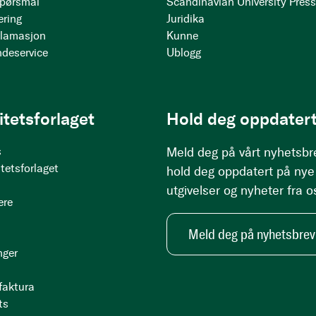
 spørsmål
Scandinavian University Pres
ering
Juridika
klamasjon
Kunne
ndeservice
Ublogg
itetsforlaget
Hold deg oppdatert
s
Meld deg på vårt nyhetsbr
tetsforlaget
hold deg oppdatert på nye
utgivelser og nyheter fra o
ere
Meld deg på nyhetsbrev
nger
 faktura
ts