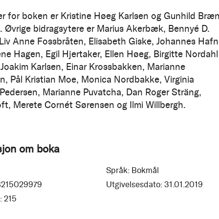
r for boken er Kristine Høeg Karlsen og Gunhild Bræ
. Øvrige bidragsytere er Marius Akerbæk, Bennyé D.
 Liv Anne Fossbråten, Elisabeth Giske, Johannes Hafn
ene Hagen, Egil Hjertaker, Ellen Høeg, Birgitte Nordahl
Joakim Karlsen, Einar Krossbakken, Marianne
, Pål Kristian Moe, Monica Nordbakke, Virginia
Pedersen, Marianne Puvatcha, Dan Roger Sträng,
oft, Merete Cornét Sørensen og Ilmi Willbergh.
sjon om boka
Språk:
Bokmål
8215029979
Utgivelsesdato:
31.01.2019
:
215