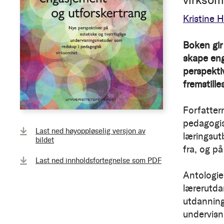
Kristine 
Boken gir
skape eng
perspekti
fremstille
Forfatter
pedagogis
Last ned høyoppløselig versjon av
læringsut
bildet
fra, og på
Last ned innholdsfortegnelse som PDF
Antologie
lærerutdan
utdanning 
undervisn