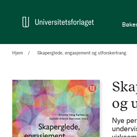
en
Hjem
Bøke
Hjem
Skaperglede, engasjement og utforskertrang
Ska
og 
Nye per
undervi
virksom