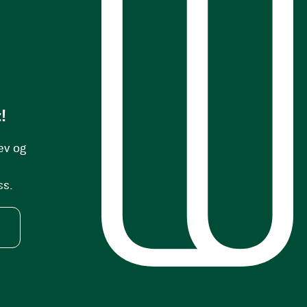
s
!
ev og
ss.