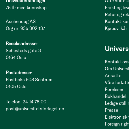
Universitetsforlaget
Ofte stilte
75 år med kunnskap
Frakt og lev
Retur og re
Aschehoug AS
Kontakt ku
Org.nr: 935 302 137
Kjøpsvilkår
Besøksadresse:
Univers
Sehesteds gate 3
0164 Oslo
Kontakt os
Om Universi
Postadresse:
Ansatte
Postboks 508 Sentrum
Våre forfatt
0105 Oslo
Foreleser
Bokhandel
Telefon: 24 14 75 00
Ledige stilli
post@universitetsforlaget.no
Presse
Elektronisk
Foreign righ