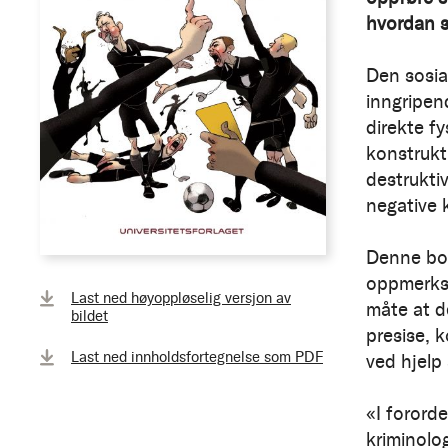
hvordan s
Den sosia
inngripend
direkte f
konstrukt
destruktiv
negative 
Denne bok
oppmerkso
Last ned høyoppløselig versjon av
måte at de
bildet
presise, k
Last ned innholdsfortegnelse som PDF
ved hjelp
«I forord
kriminolog