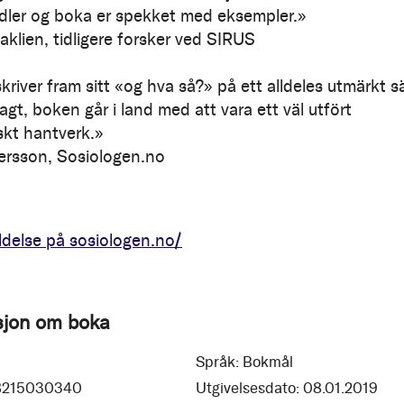
dler og boka er spekket med eksempler.»
aklien, tidligere forsker ved SIRUS
kriver fram sitt «og hva så?» på ett alldeles utmärkt s
 sagt, boken går i land med att vara ett väl utfört
kt hantverk.»
ersson, Sosiologen.no
delse på sosiologen.no/
sjon om boka
Språk:
Bokmål
8215030340
Utgivelsesdato:
08.01.2019