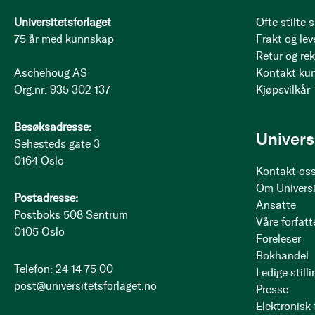
Universitetsforlaget
Ofte stilte
75 år med kunnskap
Frakt og lev
Retur og re
Aschehoug AS
Kontakt ku
Org.nr: 935 302 137
Kjøpsvilkår
Besøksadresse:
Univers
Sehesteds gate 3
0164 Oslo
Kontakt os
Om Universi
Postadresse:
Ansatte
Postboks 508 Sentrum
Våre forfatt
0105 Oslo
Foreleser
Bokhandel
Telefon: 24 14 75 00
Ledige stilli
post@universitetsforlaget.no
Presse
Elektronisk