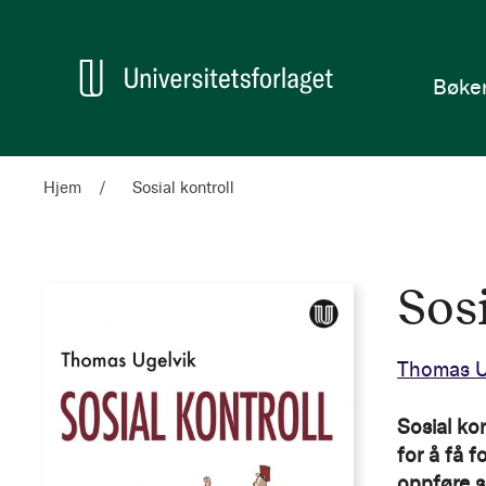
en
Hjem
Bøke
Hjem
Sosial kontroll
Sosi
Thomas U
Sosial kon
for å få f
oppføre s