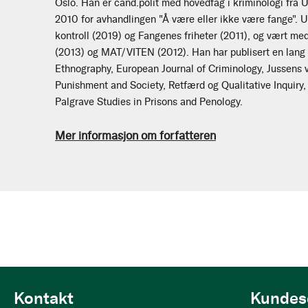
Oslo. Han er cand.polit med hovedfag i kriminologi fra U
2010 for avhandlingen "Å være eller ikke være fange". U
kontroll (2019) og Fangenes friheter (2011), og vært m
(2013) og MAT/VITEN (2012). Han har publisert en lang re
Ethnography, European Journal of Criminology, Jussens v
Punishment and Society, Retfærd og Qualitative Inquiry, 
Palgrave Studies in Prisons and Penology.
Mer informasjon om forfatteren
Kontakt
Kundes