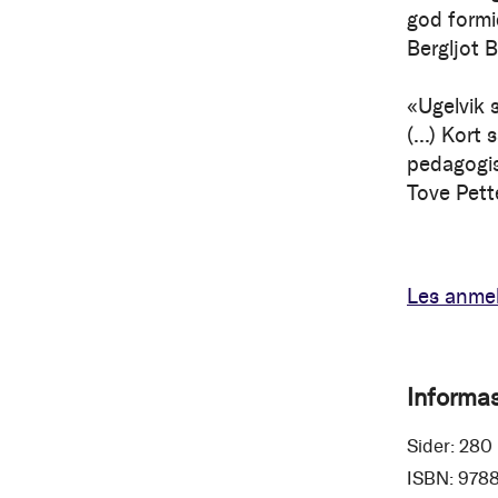
god formi
Bergljot B
«Ugelvik s
(...) Kort
pedagogis
Tove Pett
Les anmel
Informa
Sider:
280
ISBN:
978