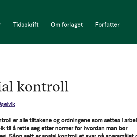
r
Tidsskrift
Om forlaget
Forfatter
al kontroll
gelvik
troll er alle tiltakene og ordningene som settes i arbe
olk til å rette seg etter normer for hvordan man bør
eg. Sånn sett er sosial kontroll et svar på spørsmålet