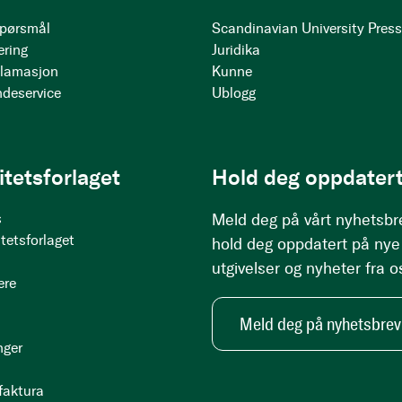
 spørsmål
Scandinavian University Pres
ering
Juridika
klamasjon
Kunne
ndeservice
Ublogg
itetsforlaget
Hold deg oppdatert
s
Meld deg på vårt nyhetsbr
tetsforlaget
hold deg oppdatert på nye
utgivelser og nyheter fra o
ere
Meld deg på nyhetsbrev
nger
 faktura