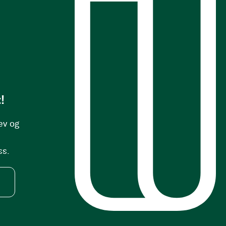
s
!
ev og
ss.