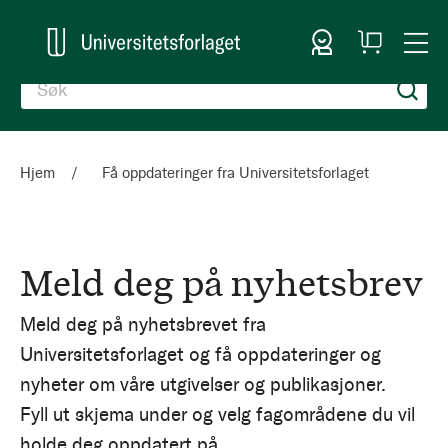
Logg inn
Handlekurv
Togg
en
Nav
Hjem
Få oppdateringer fra Universitetsforlaget
Meld deg på nyhetsbrev
Meld deg på nyhetsbrevet fra
Universitetsforlaget og få oppdateringer og
nyheter om våre utgivelser og publikasjoner.
Fyll ut skjema under og velg fagområdene du vil
holde deg oppdatert på.