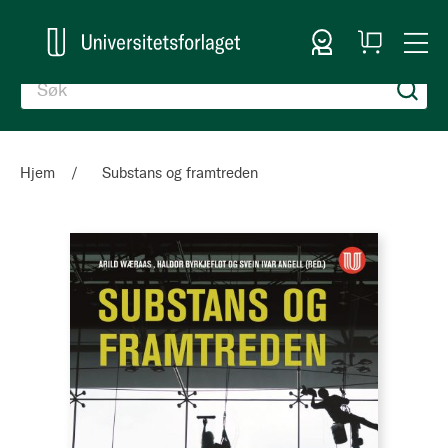
Logg inn
Handlekurv
Togg
en
Nav
Hjem
Substans og framtreden